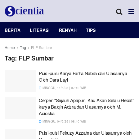
BERITA
LITERASI
RENYAH
TIPS
Home
Tag
FLP Sumbar
Tag:
FLP Sumbar
Puisi-puisi Karya Farha Nabila dan Ulasannya
Oleh Dara Layl
MINGGU, 11/5/25 | 07:10 WIB
Cerpen “Sejauh Apapun, Kau Akan Selalu Hebat”
karya Balqin Adzra dan Ulasannya oleh M.
Adioska
MINGGU, 04/5/25 | 08:40 WIB
Puisi-puisi Feiruzy Azzahra dan Ulasannya oleh