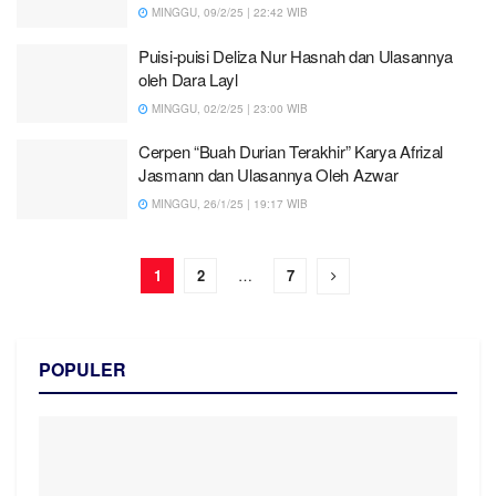
MINGGU, 09/2/25 | 22:42 WIB
Puisi-puisi Deliza Nur Hasnah dan Ulasannya
oleh Dara Layl
MINGGU, 02/2/25 | 23:00 WIB
Cerpen “Buah Durian Terakhir” Karya Afrizal
Jasmann dan Ulasannya Oleh Azwar
MINGGU, 26/1/25 | 19:17 WIB
1
2
…
7
POPULER