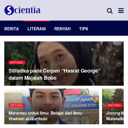
BERITA
LITERASI
RENYAH
TIPS
ARTIKEL
Stilistika pada Cerpen “Hasrat George”
dalam Majalah Bobo
ARTIKEL
ARTIKEL
Merantau untuk Ilmu: Belajar dari Ibnu
Jorong Ma
Waddah al-Qurthubi
Mandailin