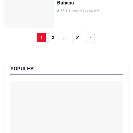
Bahasa
SENIN, 29/6/26 | 21:06 WIB
1
2
…
51
POPULER