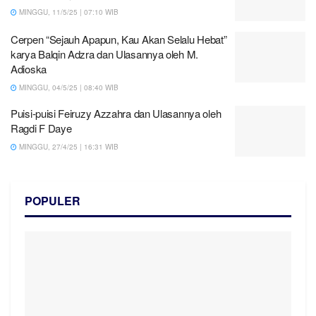
MINGGU, 11/5/25 | 07:10 WIB
Cerpen “Sejauh Apapun, Kau Akan Selalu Hebat”
karya Balqin Adzra dan Ulasannya oleh M.
Adioska
MINGGU, 04/5/25 | 08:40 WIB
Puisi-puisi Feiruzy Azzahra dan Ulasannya oleh
Ragdi F Daye
MINGGU, 27/4/25 | 16:31 WIB
POPULER