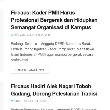
Firdaus: Kader PMII Harus
Profesional Bergerak dan Hidupkan
Semangat Organisasi di Kampus
MINGGU, 17/5/26 | 15:29 WIB
Padang, Scientia – Anggota DPRD Sumatera Barat,
Firdaus, mengingatkan kader Pergerakan Mahasiswa
Islam Indonesia (PMII) agar mampu bergerak secara
profesional...
DETAILS
BACA SELANJUTNYA
Firdaus Hadiri Alek Nagari Toboh
Gadang, Dorong Pelestarian Tradisi
SABTU, 09/5/26 | 14:55 WIB
Padang Pariaman, Scientia – Anggota DPRD Sumatera