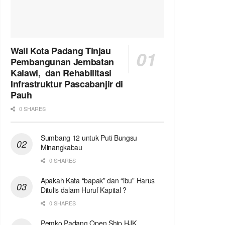
Wali Kota Padang Tinjau
Pembangunan Jembatan
Kalawi, dan Rehabilitasi
Infrastruktur Pascabanjir di
Pauh
0 SHARES
Sumbang 12 untuk Puti Bungsu
Minangkabau
0 SHARES
Apakah Kata “bapak” dan “ibu” Harus
Ditulis dalam Huruf Kapital ?
0 SHARES
Pemko Padang Open Ship HJK