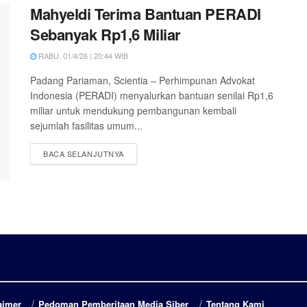
Mahyeldi Terima Bantuan PERADI
Sebanyak Rp1,6 Miliar
RABU, 01/4/26 | 20:44 WIB
Padang Pariaman, Scientia – Perhimpunan Advokat
Indonesia (PERADI) menyalurkan bantuan senilai Rp1,6
miliar untuk mendukung pembangunan kembali
sejumlah fasilitas umum...
DETAILS
BACA SELANJUTNYA
aimer
Pedoman Pemberitaan Media Siber
Tentang Kami