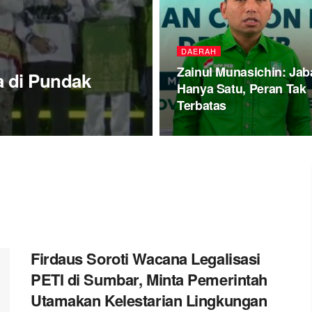
DAERAH
Zainul Munasichin: Jab
a di Pundak
Hanya Satu, Peran Tak
Terbatas
Firdaus Soroti Wacana Legalisasi
PETI di Sumbar, Minta Pemerintah
Utamakan Kelestarian Lingkungan