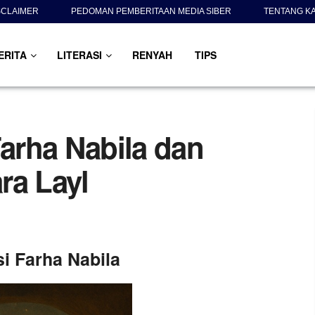
SCLAIMER
PEDOMAN PEMBERITAAN MEDIA SIBER
TENTANG K
ERITA
LITERASI
RENYAH
TIPS
Farha Nabila dan
ra Layl
si Farha Nabila