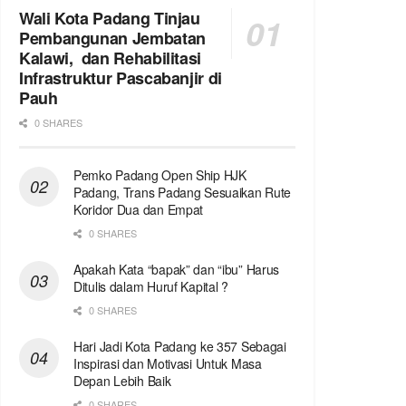
Wali Kota Padang Tinjau
Pembangunan Jembatan
Kalawi, dan Rehabilitasi
Infrastruktur Pascabanjir di
Pauh
0 SHARES
Pemko Padang Open Ship HJK
Padang, Trans Padang Sesuaikan Rute
Koridor Dua dan Empat
0 SHARES
Apakah Kata “bapak” dan “ibu” Harus
Ditulis dalam Huruf Kapital ?
0 SHARES
Hari Jadi Kota Padang ke 357 Sebagai
Inspirasi dan Motivasi Untuk Masa
Depan Lebih Baik
0 SHARES