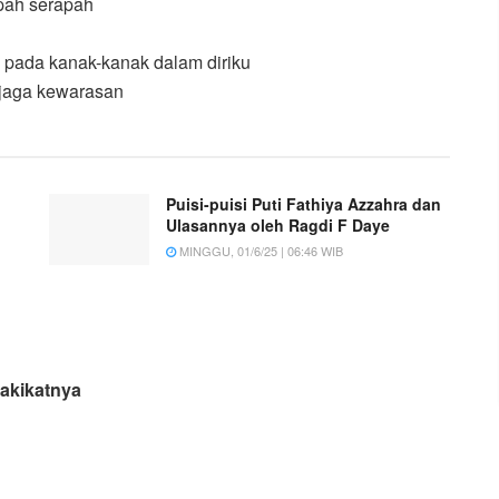
pah serapah
 pada kanak-kanak dalam diriku
njaga kewarasan
Puisi-puisi Puti Fathiya Azzahra dan
Ulasannya oleh Ragdi F Daye
MINGGU, 01/6/25 | 06:46 WIB
akikatnya