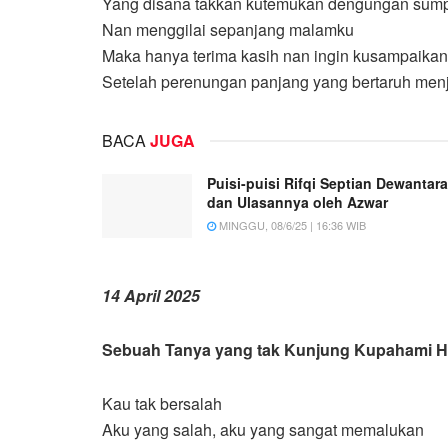
Yang disana takkan kutemukan dengungan sum
Nan menggilai sepanjang malamku
Maka hanya terima kasih nan ingin kusampaikan
Setelah perenungan panjang yang bertaruh me
BACA
JUGA
Puisi-puisi Rifqi Septian Dewantara
dan Ulasannya oleh Azwar
MINGGU, 08/6/25 | 16:36 WIB
14 April 2025
Sebuah Tanya yang tak Kunjung Kupahami H
Kau tak bersalah
Aku yang salah, aku yang sangat memalukan