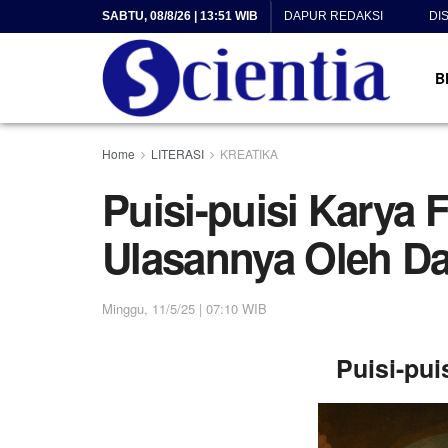
SABTU, 08/8/26 | 13:51 WIB
DAPUR REDAKSI
DI
B
Home
LITERASI
KREATIKA
Puisi-puisi Karya 
Ulasannya Oleh Da
Minggu, 11/5/25 | 07:10 WIB
Puisi-pui