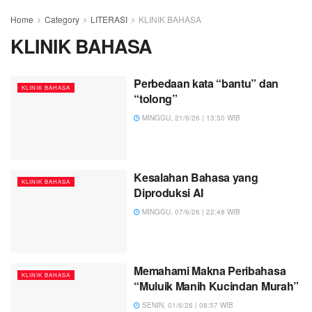
Home
Category
LITERASI
KLINIK BAHASA
KLINIK BAHASA
Perbedaan kata “bantu” dan
KLINIK BAHASA
“tolong”
MINGGU, 21/6/26 | 13:50 WIB
Kesalahan Bahasa yang
KLINIK BAHASA
Diproduksi AI
MINGGU, 07/6/26 | 22:48 WIB
Memahami Makna Peribahasa
KLINIK BAHASA
“Muluik Manih Kucindan Murah”
SENIN, 01/6/26 | 08:57 WIB