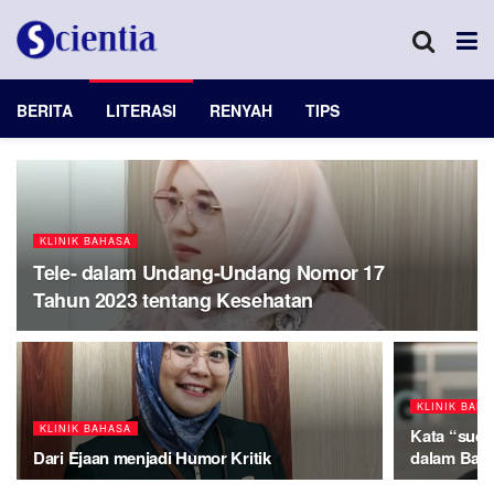
BERITA
LITERASI
RENYAH
TIPS
KLINIK BAHASA
Tele- dalam Undang-Undang Nomor 17
Tahun 2023 tentang Kesehatan
KLINIK BAH
KLINIK BAHASA
Kata “suda
Dari Ejaan menjadi Humor Kritik
dalam Baha