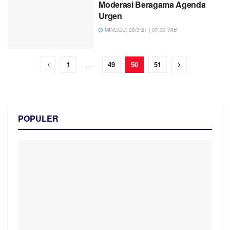
Moderasi Beragama Agenda
Urgen
MINGGU, 28/3/21 | 07:00 WIB
1
…
49
50
51
POPULER