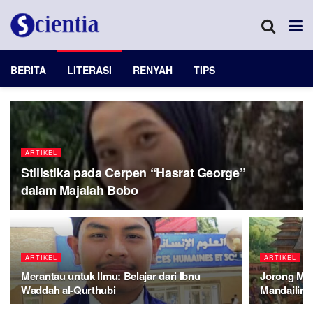
BERITA
LITERASI
RENYAH
TIPS
ARTIKEL
Stilistika pada Cerpen “Hasrat George”
dalam Majalah Bobo
ARTIKEL
ARTIKEL
Merantau untuk Ilmu: Belajar dari Ibnu
Jorong Ma
Waddah al-Qurthubi
Mandailin