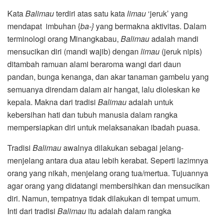
Kata
Balimau
terdiri atas satu kata
limau
‘jeruk’
yang
mendapat imbuhan {
ba-}
yang bermakna aktivitas.
Dalam
terminologi orang Minangkabau,
Balimau
adalah mandi
mensucikan diri (mandi wajib) dengan
limau
(jeruk nipis)
ditambah ramuan alami beraroma wangi dari daun
pandan, bunga kenanga, dan akar tanaman gambelu yang
semuanya direndam dalam air hangat, lalu dioleskan ke
kepala. Makna dari tradisi
Balimau
adalah untuk
kebersihan hati dan tubuh manusia dalam rangka
mempersiapkan diri untuk melaksanakan ibadah puasa.
Tradisi
Balimau
awalnya dilakukan sebagai jelang-
menjelang antara dua atau lebih kerabat. Seperti lazimnya
orang yang nikah, menjelang orang tua/mertua. Tujuannya
agar orang yang didatangi membersihkan dan mensucikan
diri. Namun, tempatnya tidak dilakukan di tempat umum.
Inti dari tradisi
Balimau
itu adalah dalam rangka