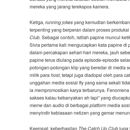
mereka yang jarang terekspos kamera.
Ketiga,
running jokes
yang kemudian berkembang m
terpenting yang berperan dalam proses produks
Club.
Sebagai contoh, istilah papine muncul ket
Sivia pertama kali mengucapkan kata papine di
dalam percakapan sehari-hari mereka, jauh se
papine terus diulang pada episode-episode sela
potongan-potongan klip yang beredar di media sos
milik para
host
, tetapi juga diadopsi oleh para
ca
unggahan media sosial Ify yang sama sekali tid
ia mempromosikan karya terbarunya. Fenomena s
sakses kalau kebanyakan ah tapi” yang diucapka
meme
dan audio di berbagai
platform
media sosi
menyindir kebiasaan netizen yang gemar menunda
Keempat, keberhasilan
The Catch Up Club
juga 