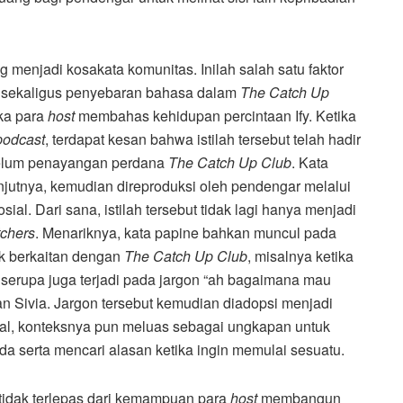
enjadi kosakata komunitas. Inilah salah satu faktor
i sekaligus penyebaran bahasa dalam
The Catch Up
ika para
host
membahas kehidupan percintaan Ify. Ketika
podcast
, terdapat kesan bahwa istilah tersebut telah hadir
belum penayangan perdana
The Catch Up Club
. Kata
njutnya, kemudian direproduksi oleh pendengar melalui
ial. Dari sana, istilah tersebut tidak lagi hanya menjadi
tchers
. Menariknya, kata papine bahkan muncul pada
ak berkaitan dengan
The Catch Up Club
, misalnya ketika
erupa juga terjadi pada jargon “ah bagaimana mau
n Sivia. Jargon tersebut kemudian diadopsi menjadi
al, konteksnya pun meluas sebagai ungkapan untuk
 serta mencari alasan ketika ingin memulai sesuatu.
tidak terlepas dari kemampuan para
host
membangun