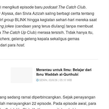
 mengikuti episode baru
podcast The Catch Club
.
Ify Alyssa, dan Sivia Azizah saling berbagi cerita tentang
irl group
BLINK hingga kegiatan sehari-hari mereka saat
ng jokes
(candaan yang terus diulang) tanpa membuat
ia
The Catch Up
Club) merasa tersisih. Tidak hanya itu,
tchers
, geleng-geleng kepala sekaligus gemas
dari para
host
.
Merantau untuk Ilmu: Belajar dari
Ibnu Waddah al-Qurthubi
SENIN, 03/8/26 | 05:10 WIB
ang sedang ramai diperbincangkan. Sejak penayangan
elah menayangkan 22 episode. Pada episode awal, para