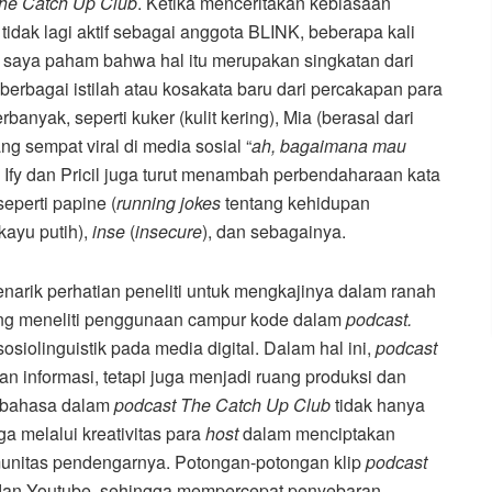
he Catch Up Club
. Ketika menceritakan kebiasaan
idak lagi aktif sebagai anggota BLINK, beberapa kali
h saya paham bahwa hal itu merupakan singkatan dari
berbagai istilah atau kosakata baru dari percakapan para
anyak, seperti kuker (kulit kering), Mia (berasal dari
g sempat viral di media sosial “
ah, bagaimana mau
, Ify dan Pricil juga turut menambah perbendaharaan kata
seperti papine (
running jokes
tentang kehidupan
kayu putih),
inse
(
insecure
), dan sebagainya.
narik perhatian peneliti untuk mengkajinya dalam ranah
ang meneliti penggunaan campur kode dalam
podcast.
osiolinguistik pada media digital. Dalam hal ini,
podcast
n informasi, tetapi juga menjadi ruang produksi dan
si bahasa dalam
podcast The Catch Up Club
tidak hanya
a melalui kreativitas para
host
dalam menciptakan
munitas pendengarnya. Potongan-potongan klip
podcast
m, dan Youtube, sehingga mempercepat penyebaran