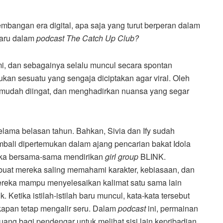
embangan era digital, apa saja yang turut berperan dalam
baru dalam
podcast The Catch Up Club?
kemi, dan sebagainya selalu muncul secara spontan
kan sesuatu yang sengaja diciptakan agar viral. Oleh
lir, mudah diingat, dan menghadirkan nuansa yang segar
selama belasan tahun. Bahkan, Sivia dan Ify sudah
bali dipertemukan dalam ajang pencarian bakat Idola
ereka bersama-sama mendirikan
girl group
BLINK.
uat mereka saling memahami karakter, kebiasaan, dan
mereka mampu menyelesaikan kalimat satu sama lain
Ketika istilah-istilah baru muncul, kata-kata tersebut
apan tetap mengalir seru. Dalam
podcast
ini, permainan
ng bagi pendengar untuk melihat sisi lain kepribadian