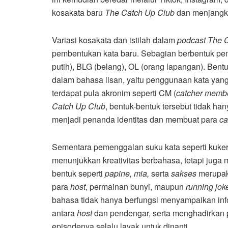
kosakata baru
The Catch Up Club
dan menjangka
Variasi kosakata dan istilah dalam
podcast The 
pembentukan kata baru. Sebagian berbentuk pem
putih), BLG (belang), OL (orang lapangan). Ben
dalam bahasa lisan, yaitu penggunaan kata yang
terdapat pula akronim seperti CM (
catcher memb
Catch Up Club
, bentuk-bentuk tersebut tidak ha
menjadi penanda identitas dan membuat para
ca
Sementara pemenggalan suku kata seperti kuker (
menunjukkan kreativitas berbahasa, tetapi juga
bentuk seperti
papine, mia,
serta
sakses
merupaka
para
host
, permainan bunyi, maupun
running jo
bahasa tidak hanya berfungsi menyampaikan inf
antara
host
dan pendengar, serta menghadirkan
episodenya selalu layak untuk dinanti.