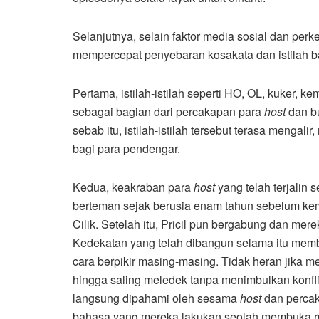
Selanjutnya, selain faktor media sosial dan perk
mempercepat penyebaran kosakata dan istilah 
Pertama, istilah-istilah seperti HO, OL, kuker, 
sebagai bagian dari percakapan para
host
dan bu
sebab itu, istilah-istilah tersebut terasa menga
bagi para pendengar.
Kedua, keakraban para
host
yang telah terjalin 
berteman sejak berusia enam tahun sebelum kem
Cilik. Setelah itu, Pricil pun bergabung dan m
Kedekatan yang telah dibangun selama itu memb
cara berpikir masing-masing. Tidak heran jika 
hingga saling meledek tanpa menimbulkan konflik. 
langsung dipahami oleh sesama
host
dan percak
bahasa yang mereka lakukan seolah membuka rua