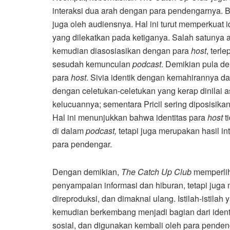
interaksi dua arah dengan para pendengarnya. B
juga oleh audiensnya. Hal ini turut memperkuat i
yang dilekatkan pada ketiganya. Salah satuny
kemudian diasosiasikan dengan para
host
, terl
sesudah kemunculan
podcast
. Demikian pula d
para
host
. Sivia identik dengan kemahirannya da
dengan celetukan-celetukan yang kerap dinilai asb
kelucuannya; sementara Pricil sering diposisikan
Hal ini menunjukkan bahwa identitas para
host
t
di dalam
podcast,
tetapi juga merupakan hasil in
para pendengar.
Dengan demikian,
The Catch Up Club
memperli
penyampaian informasi dan hiburan, tetapi juga 
direproduksi, dan dimaknai ulang. Istilah-istil
kemudian berkembang menjadi bagian dari ident
sosial, dan digunakan kembali oleh para penden