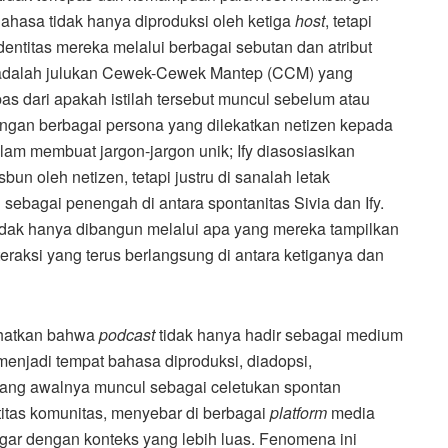
ahasa tidak hanya diproduksi oleh ketiga
host
, tetapi
dentitas mereka melalui berbagai sebutan dan atribut
a adalah julukan Cewek-Cewek Mantep (CCM) yang
epas dari apakah istilah tersebut muncul sebelum atau
engan berbagai persona yang dilekatkan netizen kepada
lam membuat jargon-jargon unik; Ify diasosiasikan
un oleh netizen, tetapi justru di sanalah letak
 sebagai penengah di antara spontanitas Sivia dan Ify.
idak hanya dibangun melalui apa yang mereka tampilkan
teraksi yang terus berlangsung di antara ketiganya dan
hatkan bahwa
podcast
tidak hanya hadir sebagai medium
menjadi tempat bahasa diproduksi, diadopsi,
ah yang awalnya muncul sebagai celetukan spontan
itas komunitas, menyebar di berbagai
platform
media
gar dengan konteks yang lebih luas. Fenomena ini