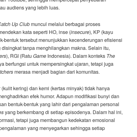
u audiens yang lebih luas.
Catch Up Club
muncul melalui berbagai proses
endekan kata seperti HO, inse (
insecure
), KP (kayu
tuk-bentuk tersebut menunjukkan kecenderungan efisiensi
 disingkat tanpa menghilangkan makna. Selain itu,
ers
), RGI (Ratu
Game
Indonesia). Dalam konteks
The
nya berfungsi untuk mempersingkat ujaran, tetapi juga
tchers
merasa menjadi bagian dari komunitas.
kulit kering) dan kemi (kertas minyak) tidak hanya
 menghadirkan efek humor. Adapun modifikasi bunyi dan
n bentuk-bentuk yang lahir dari pengalaman personal
kes
yang berkembang di setiap episodenya. Dalam hal ini,
ormasi, tetapi juga membangun kedekatan emosional
 pengalaman yang menyegarkan sehingga setiap