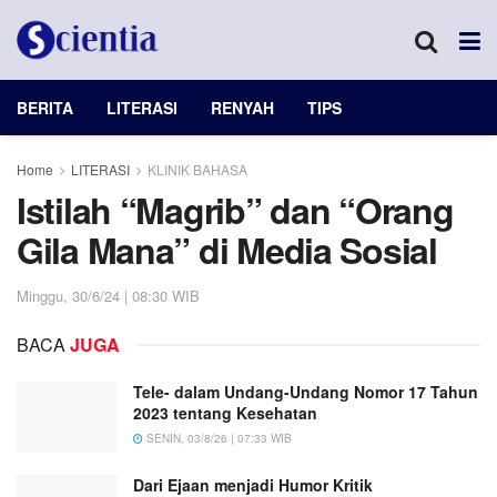
BERITA
LITERASI
RENYAH
TIPS
Home
LITERASI
KLINIK BAHASA
Istilah “Magrib” dan “Orang
Gila Mana” di Media Sosial
Minggu, 30/6/24 | 08:30 WIB
BACA
JUGA
Tele- dalam Undang-Undang Nomor 17 Tahun
2023 tentang Kesehatan
SENIN, 03/8/26 | 07:33 WIB
Dari Ejaan menjadi Humor Kritik