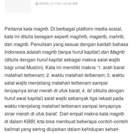
SENIN, 27/7/26 | 05:28 WIB
Pertama kata
magrib.
Di berbagai platform media sosial,
kata ini ditulis beragam seperti
maghrib, magerib, mahrib,
dan
magrib
. Penulisan yang sesuai dengan kaidah bahasa
Indonesia adalah
magrib
(tanpa huruf kapital)
dan Magrib
(ditulis dengan huruf kapital sebagai makna salat wajib
bagi umat Muslim). Kata ini memiliki makna ‘1. arah barat
matahari terbenam; 2. waktu matahari terbenam; 3. waktu
salat wajib menjelang matahari terbenam sampai
lenyapnya sinar merah di ufuk barat; 4.
Isl
(ditulis dengan
huruf awal kapital) salat wajib sebanyak tiga rakaat pada
waktu menjelang matahari terbenam sampai lenyapnya
sinar merah di ufuk barat’. Dari empat makna kata
magrib
di dalam
KBBI
, kita bisa membuat beberapa contoh-contoh
kalimat yang sering diujarkan dalam kehidupan sehari-