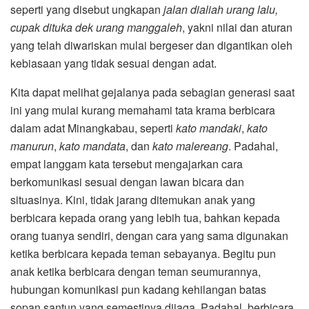
seperti yang disebut ungkapan
jalan dialiah urang lalu,
cupak dituka dek urang manggaleh
, yakni nilai dan aturan
yang telah diwariskan mulai bergeser dan digantikan oleh
kebiasaan yang tidak sesuai dengan adat.
Kita dapat melihat gejalanya pada sebagian generasi saat
ini yang mulai kurang memahami tata krama berbicara
dalam adat Minangkabau, seperti
kato mandaki
,
kato
manurun
,
kato mandata
, dan
kato malereang
. Padahal,
empat langgam kata tersebut mengajarkan cara
berkomunikasi sesuai dengan lawan bicara dan
situasinya. Kini, tidak jarang ditemukan anak yang
berbicara kepada orang yang lebih tua, bahkan kepada
orang tuanya sendiri, dengan cara yang sama digunakan
ketika berbicara kepada teman sebayanya. Begitu pun
anak ketika berbicara dengan teman seumurannya,
hubungan komunikasi pun kadang kehilangan batas
sopan santun yang semestinya dijaga. Padahal, berbicara