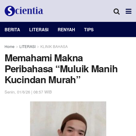
BERITA
LITERASI
RENYAH
TIPS
Home
LITERASI
KLINIK BAHASA
Memahami Makna
Peribahasa “Muluik Manih
Kucindan Murah”
Senin, 01/6/26 | 08:57 WIB