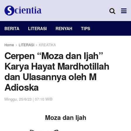
BERITA
LITERASI
RENYAH
TIPS
Home
LITERASI
KREATIKA
Cerpen “Moza dan Ijah”
Karya Hayat Mardhotillah
dan Ulasannya oleh M
Adioska
Minggu, 25/6/23 | 07:10 WIB
Moza dan Ijah