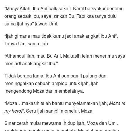
“MasyaAllah, Ibu Ani baik sekali. Kami bersyukur bertemu
orang sebaik ibu, saya izinkan Bu. Tapi kita tanya dulu
sama Ijahnya” jawab Umi.
“Ijah gimana mau tidak kamu jadi anak angkat Ibu Ani”.
Tanya Umi sama Ijah.
“Alhamdulillah, mau Bu Ani. Makasih telah menerima saya
menjadi anak angkat ibu,”.
Tidak berapa lama, Ibu Ani pun pamit pulang dan
meninggalkan sebuah amplop untuk Ijah. Ijah
mengendong Moza dan membelainya.
“Moza…makasih telah bantu menyelamatkan Ijah,
Moza is
my hero!
”. Seru Ijah sambil memeluk Moza.
Sinar cerah mulai mewarnai hidup Ijah, Moza dan Umi.
kehidupan mereka mulai membaik. Melalui bantuan Ibu