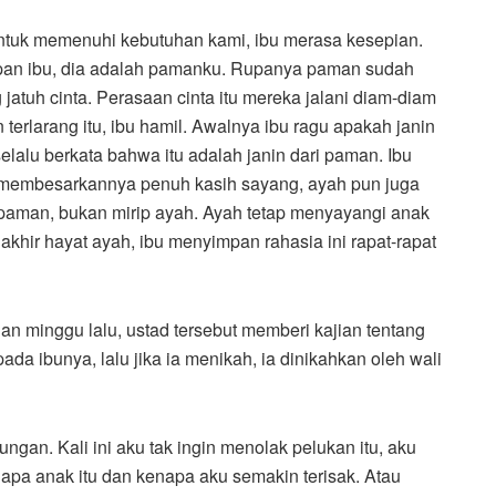
ntuk memenuhi kebutuhan kami, ibu merasa kesepian.
dupan ibu, dia adalah pamanku. Rupanya paman sudah
jatuh cinta. Perasaan cinta itu mereka jalani diam-diam
terlarang itu, ibu hamil. Awalnya ibu ragu apakah janin
 selalu berkata bahwa itu adalah janin dari paman. Ibu
u membesarkannya penuh kasih sayang, ayah pun juga
n paman, bukan mirip ayah. Ayah tetap menyayangi anak
khir hayat ayah, ibu menyimpan rahasia ini rapat-rapat
an minggu lalu, ustad tersebut memberi kajian tentang
ada ibunya, lalu jika ia menikah, ia dinikahkan oleh wali
gan. Kali ini aku tak ingin menolak pelukan itu, aku
iapa anak itu dan kenapa aku semakin terisak. Atau