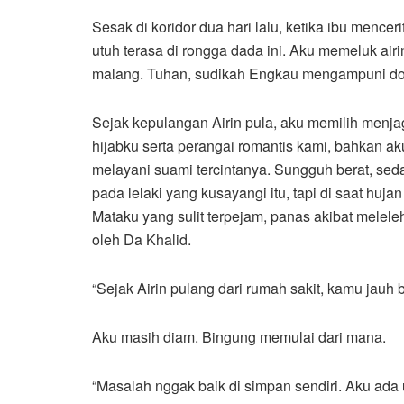
Sesak di koridor dua hari lalu, ketika ibu mence
utuh terasa di rongga dada ini. Aku memeluk air
malang. Tuhan, sudikah Engkau mengampuni dos
Sejak kepulangan Airin pula, aku memilih menj
hijabku serta perangai romantis kami, bahkan ak
melayani suami tercintanya. Sungguh berat, s
pada lelaki yang kusayangi itu, tapi di saat huj
Mataku yang sulit terpejam, panas akibat melele
oleh Da Khalid.
“Sejak Airin pulang dari rumah sakit, kamu jauh
Aku masih diam. Bingung memulai dari mana.
“Masalah nggak baik di simpan sendiri. Aku ada