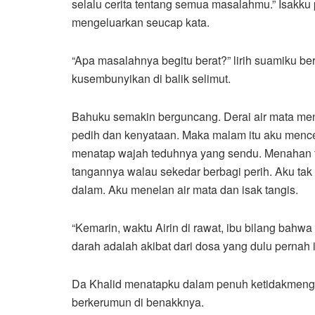
selalu cerita tentang semua masalahmu.” Isakku 
mengeluarkan seucap kata.
“Apa masalahnya begitu berat?” lirih suamiku be
kusembunyikan di balik selimut.
Bahuku semakin berguncang. Derai air mata me
pedih dan kenyataan. Maka malam itu aku mence
menatap wajah teduhnya yang sendu. Menahan 
tangannya walau sekedar berbagi perih. Aku tak
dalam. Aku menelan air mata dan isak tangis.
“Kemarin, waktu Airin di rawat, ibu bilang bahwa
darah adalah akibat dari dosa yang dulu pernah 
Da Khalid menatapku dalam penuh ketidakmenger
berkerumun di benakknya.