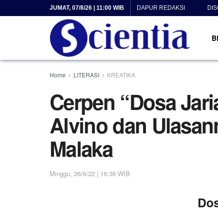
JUMAT, 07/8/26 | 11:00 WIB
DAPUR REDAKSI
DI
B
Home
LITERASI
KREATIKA
Cerpen “Dosa Jari
Alvino dan Ulasan
Malaka
Minggu, 26/6/22 | 16:36 WIB
Dos