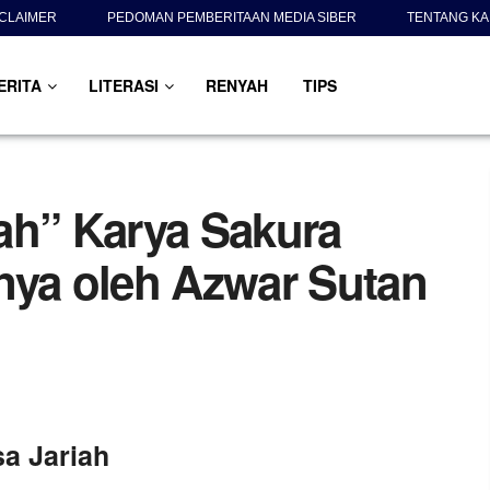
SCLAIMER
PEDOMAN PEMBERITAAN MEDIA SIBER
TENTANG KA
ERITA
LITERASI
RENYAH
TIPS
ah” Karya Sakura
nya oleh Azwar Sutan
a Jariah