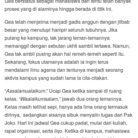
Gea berstatus sebagai mahasiswa dan tentu telah banyak
proses yang di alaminya hingga berada di titik ini.
Gea telah menjelma menjadi gadis anggun dengan jilbab
besar yang menutupi hampir seluruh tubuhnya. Jika
pulang ke kampung, tak jarang teman-temannya
memanggil dengan sebutan ukhti sambil tertawa. Namun,
Gea tak ambil pusing akan hal remeh-temeh seperti itu.
Sekarang, fokus utamanya adalah ia ingin terus
mendalami ilmu agama dan tentunya menjadi seorang
aktivis kampus yang sudah lama ia cita-citakan.
“
Assalamualaikum
.” Ucap Gea ketika sampai di ruang
kelas. “
Waalaikumsalam
,
” jawab dua orang temannya.
Kelas masih telihat sepi, hanya ada lima orang termasuk
dirinya, sedangkan sisanya sibuk menyalin tugas dari Pak
Joko. Hari ini jadwal Gea cukup padat, mulai dari kuliah,
rapat organisasi, serta
liqo
. Ketika di kampus, mahasiswa