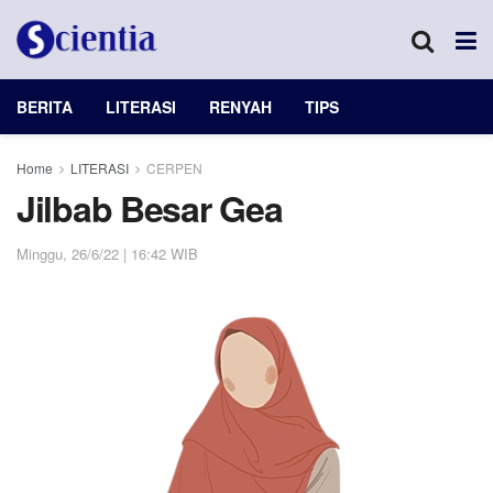
BERITA
LITERASI
RENYAH
TIPS
Home
LITERASI
CERPEN
Jilbab Besar Gea
Minggu, 26/6/22 | 16:42 WIB