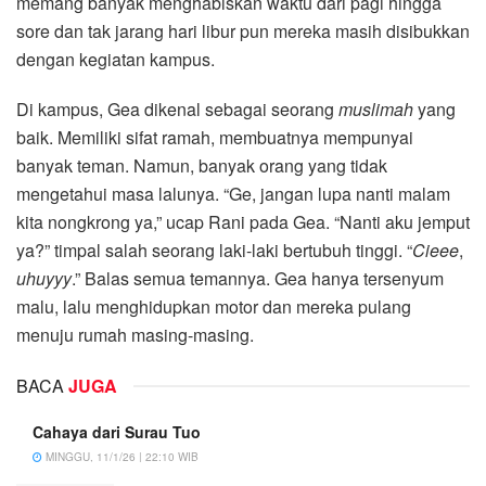
memang banyak menghabiskan waktu dari pagi hingga
sore dan tak jarang hari libur pun mereka masih disibukkan
dengan kegiatan kampus.
Di kampus, Gea dikenal sebagai seorang
muslimah
yang
baik. Memiliki sifat ramah, membuatnya mempunyai
banyak teman. Namun, banyak orang yang tidak
mengetahui masa lalunya. “Ge, jangan lupa nanti malam
kita nongkrong ya,” ucap Rani pada Gea. “Nanti aku jemput
ya?” timpal salah seorang laki-laki bertubuh tinggi. “
Cieee
,
uhuyyy
.” Balas semua temannya. Gea hanya tersenyum
malu, lalu menghidupkan motor dan mereka pulang
menuju rumah masing-masing.
BACA
JUGA
Cahaya dari Surau Tuo
MINGGU, 11/1/26 | 22:10 WIB