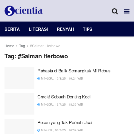
BERITA
LITERASI
RENYAH
TIPS
Home
Tag
#Salman Herbowo
Tag:
#Salman Herbowo
Rahasia di Balik Semangkuk Mi Rebus
MINGGU, 10/8/25 | 19:24 WIB
Crack! Sebuah Denting Kecil
MINGGU, 13/7/25 | 18:39 WIB
Pesan yang Tak Pernah Usai
MINGGU, 06/7/25 | 16:34 WIB