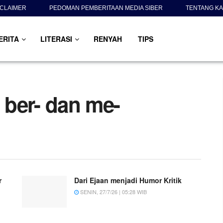
SCLAIMER
PEDOMAN PEMBERITAAN MEDIA SIBER
TENTANG KA
ERITA
LITERASI
RENYAH
TIPS
ber- dan me-
r
Dari Ejaan menjadi Humor Kritik
SENIN, 27/7/26 | 05:28 WIB