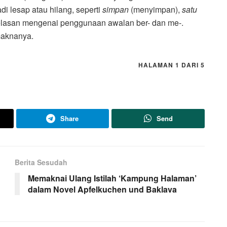
i lesap atau hilang, seperti
simpan
(menyimpan),
satu
jelasan mengenai penggunaan awalan ber- dan me-.
maknanya.
HALAMAN 1 DARI 5
Share
Send
Berita Sesudah
Memaknai Ulang Istilah ‘Kampung Halaman’
dalam Novel Apfelkuchen und Baklava