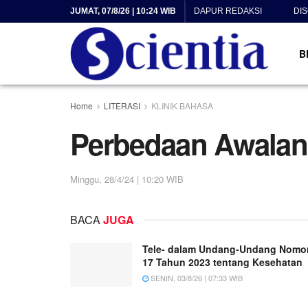
JUMAT, 07/8/26 | 10:24 WIB
DAPUR REDAKSI
DI
B
Home
LITERASI
KLINIK BAHASA
Perbedaan Awalan 
Minggu, 28/4/24 | 10:20 WIB
BACA
JUGA
Tele- dalam Undang-Undang Nomo
17 Tahun 2023 tentang Kesehatan
SENIN, 03/8/26 | 07:33 WIB