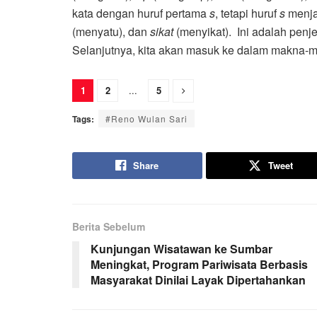
kata dengan huruf pertama
s
, tetapi huruf
s
menjad
(menyatu), dan
sikat
(menyikat). Ini adalah pen
Selanjutnya, kita akan masuk ke dalam makna-
1
2
...
5
Tags:
#Reno Wulan Sari
Share
Tweet
Berita Sebelum
Kunjungan Wisatawan ke Sumbar
Meningkat, Program Pariwisata Berbasis
Masyarakat Dinilai Layak Dipertahankan