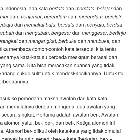
a Indonesia, ada kata
berfoto
dan
memfoto
,
belajar
dan
emur
dan
menjemur
,
berendam
dam
merendam, bersisir
erbaju
dan
memakai baju
,
bersatu
dan
menyatu,
berdua
erubah
dan
mengubah
,
bergeser
dan
menggeser
,
bertinju
erangkat
dan
mengangkat, berbuka
dan
membuka,
dan
ika membaca contoh-contoh kata tersebut, kita tentu
enarnya kata-kata itu berbeda meskipun berasal dari
r yang sama. Kita bisa merasakan nuansa yang tidak
rkadang cukup sulit untuk mendeskripsikannya. Untuk itu,
 perbedaannya.
asuk ke perbedaan makna awalan dari kata-kata
 akan memulainya dengan mengenal dua awalan yang
s secara singkat. Pertama adalah awalan ber-. Awalan
ga alomorf yaitu, be-, ber-, dan bel-. Ketiga alomorf ini
Alomorf ber- diikuti oleh kata-kata yang tidak dimulai
i banyak huruf
r
, seperti: ber- + kata (berkata), ber- +