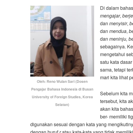
Di dalam bahas
mengajar
,
berj
dan
menyisir
,
b
dan
mendua
,
b
dan
meninju,
b
sebagainya. Ket
mengetahui seb
satu kata dasa
sama, tetapi te
mari kita lihat
Oleh: Reno Wulan Sari (Dosen
Pengajar Bahasa Indonesia di Busan
Sebelum kita m
University of Foreign Studies, Korea
tersebut, kita
Selatan)
akan kita baha
ber- memiliki ti
digunakan sesuai dengan kata yang mengikutinya. 
dengan huruf
r
atau kata-kata yang tidak memilik