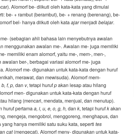
car). Alomorf be- diikuti oleh kata-kata yang dimulai
ti: be- + rambut (berambut), be- + renang (berenang), be-
lomorf bel- hanya diikuti oleh kata
ajar
menjadi
belajar
.
 me- (sebagian ahli bahasa lain menyebutnya awalan
akan menggunakan awalan me-. Awalan me- juga memiliki
me- memiliki enam alomorf, yaitu me-, mem-, men-,
walan ber-, berbagai variasi alomorf me- juga
a. Alomorf me- digunakan untuk kata-kata dengan huruf
enikah, merawat, dan mewisuda). Alomorf mem-
a
b, f, p,
dan
v
, tetapi huruf
p
akan lesap atau hilang
omorf men- digunakan untuk kata-kata dengan huruf
tau hilang (mencari, mendata, menjual, dan menutup).
n huruf pertama
a, i, u, e, o, g, h,
dan
k
, tetapi huruf
k
akan
lang, mengeja, mengobrol, menggoreng, menghapus, dan
 yang hanya memiliki satu suku kata, seperti
tes
dan
cat
(mengecat). Alomorf meny- digunakan untuk kata-