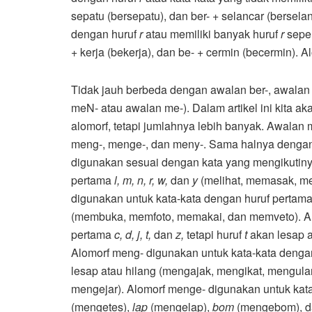
sepatu (bersepatu), dan ber- + selancar (berselan
dengan huruf
r
atau memiliki banyak huruf
r
seper
+ kerja (bekerja), dan be- + cermin (becermin). A
Tidak jauh berbeda dengan awalan ber-, awalan
meN- atau awalan me-). Dalam artikel ini kita 
alomorf, tetapi jumlahnya lebih banyak. Awalan 
meng-, menge-, dan meny-. Sama halnya dengan a
digunakan sesuai dengan kata yang mengikutiny
pertama
l, m, n, r, w,
dan
y
(melihat, memasak, m
digunakan untuk kata-kata dengan huruf pertam
(membuka, memfoto, memakai, dan memveto). Al
pertama
c, d, j, t,
dan
z,
tetapi huruf
t
akan lesap a
Alomorf meng- digunakan untuk kata-kata denga
lesap atau hilang (mengajak, mengikat, mengu
mengejar). Alomorf menge- digunakan untuk kata
(mengetes),
lap
(mengelap),
bom
(mengebom), 