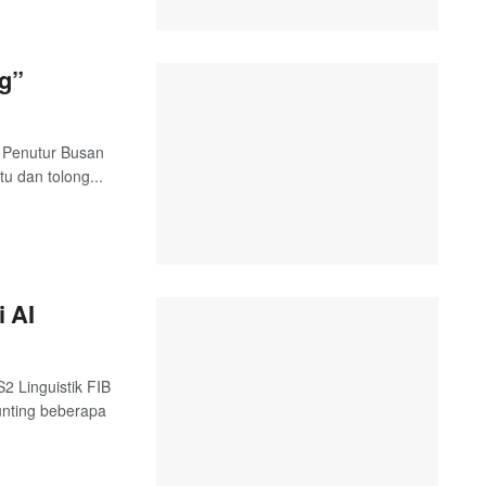
ng”
 Penutur Busan
tu dan tolong...
 AI
2 Linguistik FIB
unting beberapa