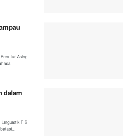
 Lampau
 Penutur Asing
Bahasa
ah dalam
 Linguistik FIB
batasi...