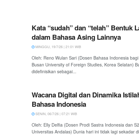
Kata “sudah” dan “telah” Bentuk
dalam Bahasa Asing Lainnya
MINGGU, 19/7/26 | 21:01 WIB
Oleh: Reno Wulan Sari (Dosen Bahasa Indonesia bagi
Busan University of Foreign Studies, Korea Selatan) 
didefinisikan sebagai...
Wacana Digital dan Dinamika Istil
Bahasa Indonesia
SENIN, 06/7/26 | 07:21 WIB
Oleh: Elly Delfia (Dosen Prodi Sastra Indonesia dan S2
Universitas Andalas) Dunia hari ini tidak lagi sekadar di