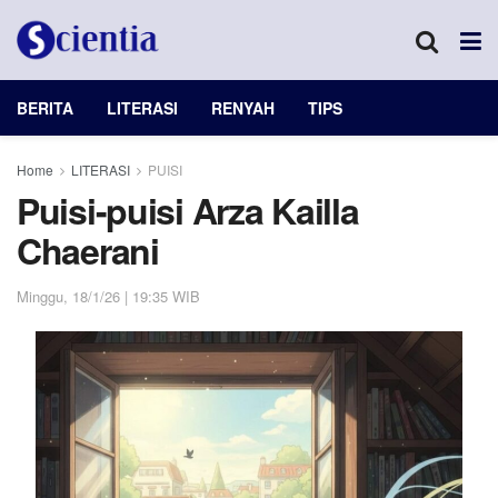
BERITA
LITERASI
RENYAH
TIPS
Home
LITERASI
PUISI
Puisi-puisi Arza Kailla
Chaerani
Minggu, 18/1/26 | 19:35 WIB