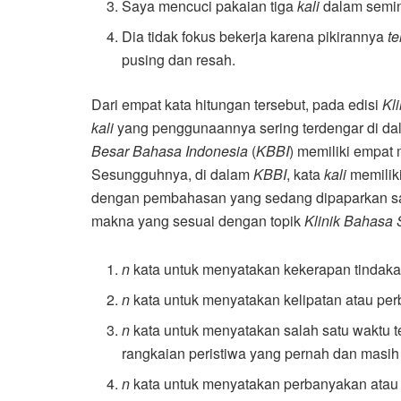
Saya mencuci pakaian tiga
kali
dalam semi
Dia tidak fokus bekerja karena pikirannya
te
pusing dan resah.
Dari empat kata hitungan tersebut, pada edisi
Kl
kali
yang penggunaannya sering terdengar di dal
Besar Bahasa Indonesia
(
KBBI
) memiliki empat
Sesungguhnya, di dalam
KBBI
, kata
kali
memiliki
dengan pembahasan yang sedang dipaparkan saat
makna yang sesuai dengan topik
Klinik Bahasa 
n
kata untuk menyatakan kekerapan tindak
n
kata untuk menyatakan kelipatan atau pe
n
kata untuk menyatakan salah satu waktu t
rangkaian peristiwa yang pernah dan masih 
n
kata untuk menyatakan perbanyakan ata