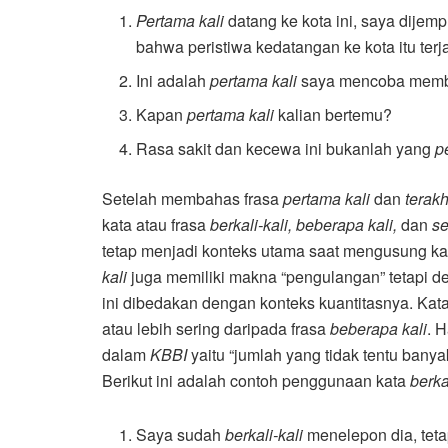
Pertama kali
datang ke kota ini, saya dijemp
bahwa peristiwa kedatangan ke kota itu terj
Ini adalah
pertama kali
saya mencoba membu
Kapan
pertama kali
kalian bertemu?
Rasa sakit dan kecewa ini bukanlah yang
p
Setelah membahas frasa
pertama kali
dan
terakh
kata atau frasa
berkali-kali, beberapa kali,
dan
se
tetap menjadi konteks utama saat mengusung k
kali
juga memiliki makna “pengulangan” tetapi den
ini dibedakan dengan konteks kuantitasnya. Kat
atau lebih sering daripada frasa
beberapa kali
. 
dalam
KBBI
yaitu “jumlah yang tidak tentu banyak
Berikut ini adalah contoh penggunaan kata
berka
Saya sudah
berkali-kali
menelepon dia, teta