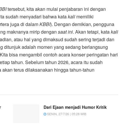
BBI
tersebut, kita akan mulai penjabaran ini dengan
Kita sudah menyadari bahwa kata
kali
memiliki
tera juga di dalam
KBBI
). Dengan demikian, pengguna
ng maknanya mirip dengan
saat ini
. Akan tetapi, kata
kali
dian, atau hal yang dimaksud sudah sering terjadi dan
yang ditunjuk adalah momen yang sedang berlangsung
 Kita bisa mengambil contoh acara konser peringatan hari
tiap tahun. Sebelum tahun 2026, acara itu sudah
a akan terus dilaksanakan hingga tahun-tahun
r
Dari Ejaan menjadi Humor Kritik
SENIN, 27/7/26 | 05:28 WIB