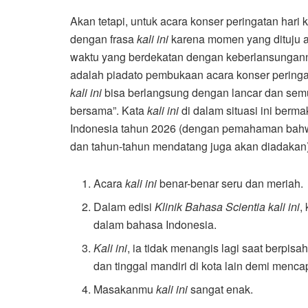
Akan tetapi, untuk acara konser peringatan hari
dengan frasa
kali ini
karena momen yang dituju 
waktu yang berdekatan dengan keberlansungannya
adalah piadato pembukaan acara konser peringa
kali ini
bisa berlangsung dengan lancar dan semu
bersama”. Kata
kali ini
di dalam situasi ini berm
Indonesia tahun 2026 (dengan pemahaman bahwa
dan tahun-tahun mendatang juga akan diadakan)
Acara
kali ini
benar-benar seru dan meriah.
Dalam edisi
Klinik Bahasa Scientia
kali ini
,
dalam bahasa Indonesia.
Kali ini
, ia tidak menangis lagi saat berpis
dan tinggal mandiri di kota lain demi mencap
Masakanmu
kali ini
sangat enak.