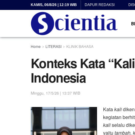
KAMIS, 06/8/26 | 12:19 WIB
DAPUR REDAKSI
DI
B
Home
LITERASI
KLINIK BAHASA
Konteks Kata “Kal
Indonesia
Minggu, 17/5/26 | 13:37 WIB
Kata
kali
diken
kegiatan berhi
kali
selalu dik
yaitu
tambah, 