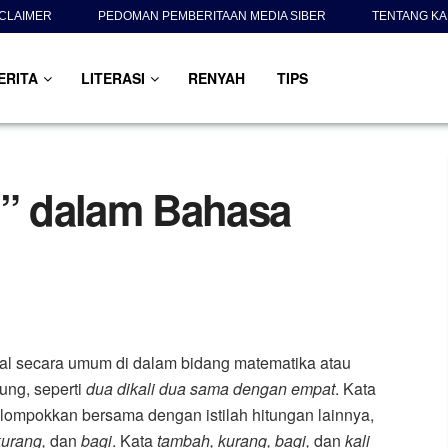
SCLAIMER
PEDOMAN PEMBERITAAN MEDIA SIBER
TENTANG KA
ERITA
LITERASI
RENYAH
TIPS
i” dalam Bahasa
al secara umum di dalam bidang matematika atau
tung, seperti
dua dikali dua sama dengan empat
. Kata
elompokkan bersama dengan istilah hitungan lainnya,
kurang,
dan
bagi
. Kata
tambah, kurang, bagi,
dan
kali