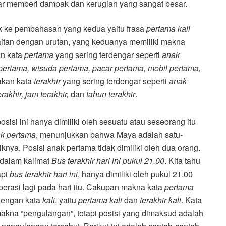
r memberi dampak dan kerugian yang sangat besar.
uk ke pembahasan yang kedua yaitu frasa
pertama kali
itan dengan urutan, yang keduanya memiliki makna
an kata
pertama
yang sering terdengar seperti
anak
 pertama, wisuda pertama, pacar pertama, mobil pertama,
akan kata
terakhir
yang sering terdengar seperti
anak
erakhir, jam terakhir,
dan
tahun terakhir
.
si ini hanya dimiliki oleh sesuatu atau seseorang itu
k pertama
, menunjukkan bahwa Maya adalah satu-
knya. Posisi anak pertama tidak dimiliki oleh dua orang.
 dalam kalimat
Bus terakhir hari ini pukul 21.00
. Kita tahu
api
bus terakhir hari ini
, hanya dimiliki oleh pukul 21.00
roperasi lagi pada hari itu. Cakupan makna kata
pertama
 dengan kata
kali
, yaitu
pertama kali
dan
terakhir kali
. Kata
kna “pengulangan”, tetapi posisi yang dimaksud adalah