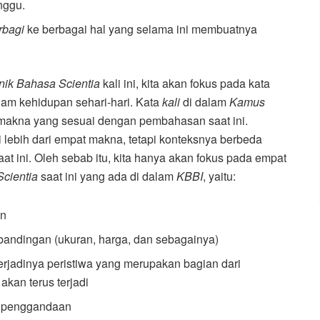
nggu.
rbagi
ke berbagai hal yang selama ini membuatnya
inik Bahasa Scientia
kali ini, kita akan fokus pada kata
am kehidupan sehari-hari. Kata
kali
di dalam
Kamus
 makna yang sesuai dengan pembahasan saat ini.
 lebih dari empat makna, tetapi konteksnya berbeda
 ini. Oleh sebab itu, kita hanya akan fokus pada empat
Scientia
saat ini yang ada di dalam
KBBI
, yaitu:
an
rbandingan (ukuran, harga, dan sebagainya)
erjadinya peristiwa yang merupakan bagian dari
akan terus terjadi
u penggandaan