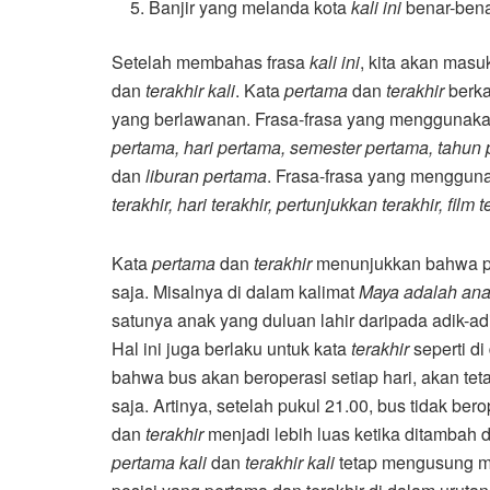
Banjir yang melanda kota
kali ini
benar-bena
Setelah membahas frasa
kali ini
, kita akan mas
dan
terakhir kali
. Kata
pertama
dan
terakhir
berka
yang berlawanan. Frasa-frasa yang menggunak
pertama, hari pertama, semester pertama, tahun
dan
liburan pertama
. Frasa-frasa yang menggun
terakhir, hari terakhir, pertunjukkan terakhir, film t
Kata
pertama
dan
terakhir
menunjukkan bahwa posi
saja. Misalnya di dalam kalimat
Maya adalah ana
satunya anak yang duluan lahir daripada adik-adi
Hal ini juga berlaku untuk kata
terakhir
seperti di
bahwa bus akan beroperasi setiap hari, akan tet
saja. Artinya, setelah pukul 21.00, bus tidak be
dan
terakhir
menjadi lebih luas ketika ditambah
pertama kali
dan
terakhir kali
tetap mengusung ma