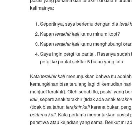
posisi yang pertama dan terakhir di dalam urutan
kalimatnya:
Sepertinya, saya bertemu dengan dia
terakh
Kapan
terakhir kali
kamu minum kopi?
Kapan
terakhir kali
kamu menghubungi ora
Saya ingin pergi ke pantai. Rasanya sudah l
pergi ke pantai sekitar 5 bulan yang lalu.
Kata
terakhir kali
menunjukkan bahwa itu adalah p
kemungkinan bisa terulang lagi di kemudian hari (
menjadi terakhir). Oleh sebab itu, posisi yang be
kali
, seperti anak terakhir (tidak ada anak
terakhir
(tidak bisa tahun
terakhir kali
karena bukan pengu
pertama kali
. Kata pertama menunjukkan posisi p
peristiwa atau kejadian yang sama. Berikut ini a