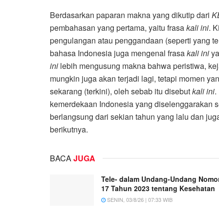
Berdasarkan paparan makna yang dikutip dari
K
pembahasan yang pertama, yaitu frasa
kali ini
. 
pengulangan atau penggandaan (seperti yang ter
bahasa Indonesia juga mengenal frasa
kali ini
ya
ini
lebih mengusung makna bahwa peristiwa, keja
mungkin juga akan terjadi lagi, tetapi momen 
sekarang (terkini), oleh sebab itu disebut
kali ini
.
kemerdekaan Indonesia yang diselenggarakan se
berlangsung dari sekian tahun yang lalu dan jug
berikutnya.
BACA
JUGA
Tele- dalam Undang-Undang Nomo
17 Tahun 2023 tentang Kesehatan
SENIN, 03/8/26 | 07:33 WIB