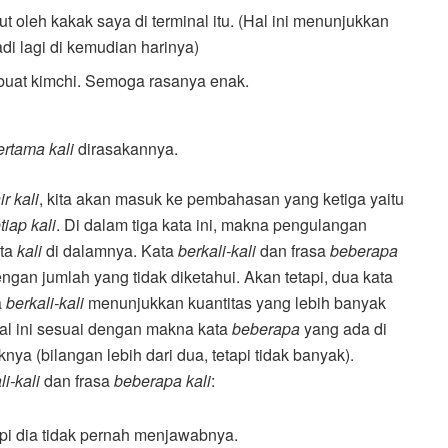
ut oleh kakak saya di terminal itu. (Hal ini menunjukkan
adi lagi di kemudian harinya)
at kimchi. Semoga rasanya enak.
ertama kali
dirasakannya.
ir kali
, kita akan masuk ke pembahasan yang ketiga yaitu
tiap kali
. Di dalam tiga kata ini, makna pengulangan
ata
kali
di dalamnya. Kata
berkali-kali
dan frasa
beberapa
gan jumlah yang tidak diketahui. Akan tetapi, dua kata
a
berkali-kali
menunjukkan kuantitas yang lebih banyak
Hal ini sesuai dengan makna kata
beberapa
yang ada di
nya (bilangan lebih dari dua, tetapi tidak banyak).
li-kali
dan frasa
beberapa kali
:
pi dia tidak pernah menjawabnya.