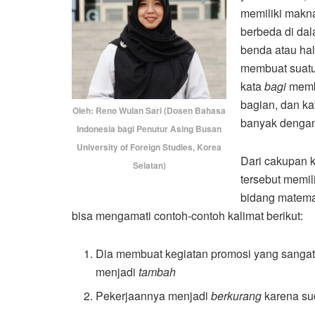
memiliki makn
berbeda di dal
benda atau hal
membuat suatu 
kata
bagi
membu
bagian, dan k
Oleh: Reno Wulan Sari (Dosen Bahasa
banyak dengan
Indonesia bagi Penutur Asing Busan
University of Foreign Studies, Korea
Dari cakupan k
Selatan)
tersebut memil
bidang matemat
bisa mengamati contoh-contoh kalimat berikut:
Dia membuat kegiatan promosi yang sangat
menjadi
tambah
Pekerjaannya menjadi
berkurang
karena su