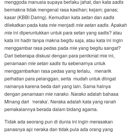
menggoda manusia supaya berlaku jahat, dan kata
sadis
bermakna tidak mengenal rasa kasihan; kejam; ganas;
kasar (KBBI Daring). Kemudian kata
setan
dan
sadis
dilekatkan pada kata
mie
menjadi
mie setan sadis
. Apakah
mie
ini diperuntukkan untuk para setan yang sadis? atau
kata ini hadir tanpa makna begitu saja, atau kata ini ingin
menggambar rasa pedas pada
mie
yang begitu sangat?
Dari beberapa diskusi dengan para penikmat mie ini,
penamaan
mie setan sadis
itu sebenarnya untuk
menggambarkan rasa pedas yang terlalu, menarik
perhatian para pelanggan, serta mudah untuk diingat
namanya karena beda dari yang lain. Sama halnya
dengan penamaan
mie narako.
Narako
adalah bahasa
Minang dari
‘
neraka’. Neraka adalah kata yang ranah
pemakaiannya berada dalam bidang agama.
Tidak ada seorang pun di dunia ini ingin merasakan
panasnya api neraka dan tidak pula ada orang yang