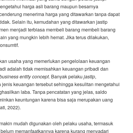
 mengetahui harga asli barang maupun besarnya
 cenderung menerima harga yang ditawarkan tanpa dapat
tidak. Selain itu, kemudahan yang ditawarkan jastip
men menjadi terbiasa membeli barang membeli barang
ain yang mungkin lebih hemat. Jika terus dilakukan,
onsumtif.
kan usaha yang memerlukan pengelolaan keuangan
rjadi adalah tidak memisahkan keuangan pribadi dan
business entity concept
. Banyak pelaku
jastip
,
enis keuangan tersebut sehingga kesulitan mengetahui
asilkan laba. Tanpa pencatatan yang jelas, saldo
erminkan keuntungan karena bisa saja merupakan uang
ti, 2022).
semakin mudah digunakan oleh pelaku usaha, termasuk
g belum memanfaatkannya karena kurang menyadari