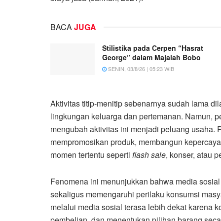
BACA
JUGA
Stilistika pada Cerpen “Hasrat
George” dalam Majalah Bobo
SENIN, 03/8/26 | 05:23 WIB
Aktivitas titip-menitip sebenarnya sudah lama di
lingkungan keluarga dan pertemanan. Namun, pe
mengubah aktivitas ini menjadi peluang usaha. Pe
mempromosikan produk, membangun kepercayaa
momen tertentu seperti
flash
sale
, konser, atau
Fenomena ini menunjukkan bahwa media sosial 
sekaligus memengaruhi perilaku konsumsi masyara
melalui media sosial terasa lebih dekat karena
pembelian, dan menentukan pilihan barang seca