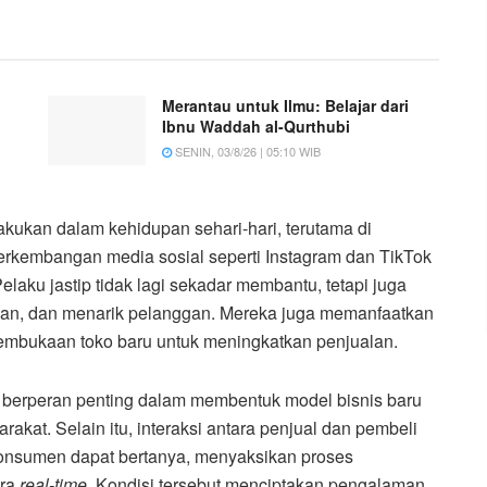
Merantau untuk Ilmu: Belajar dari
Ibnu Waddah al-Qurthubi
SENIN, 03/8/26 | 05:10 WIB
lakukan dalam kehidupan sehari-hari, terutama di
rkembangan media sosial seperti Instagram dan TikTok
laku jastip tidak lagi sekadar membantu, tetapi juga
n, dan menarik pelanggan. Mereka juga memanfaatkan
 pembukaan toko baru untuk meningkatkan penjualan.
berperan penting dalam membentuk model bisnis baru
kat. Selain itu, interaksi antara penjual dan pembeli
 konsumen dapat bertanya, menyaksikan proses
ra
real-time.
Kondisi tersebut menciptakan pengalaman