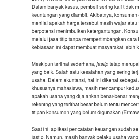
Dalam banyak kasus, pembeli sering kali tidak
keuntungan yang diambil. Akibatnya, konsumen
menilai apakah harga tersebut masih wajar atau 
berpotensi menimbulkan ketergantungan. Konsu
melalui jasa titip tanpa mempertimbangkan cara l
kebiasaan ini dapat membuat masyarakat lebih k
Meskipun terlihat sederhana,
jastip
tetap merupa
yang baik. Salah satu kesalahan yang sering te
usaha. Dalam akuntansi, hal ini dikenal sebagai
khususnya mahasiswa, masih mencampur kedua j
apakah usaha yang dijalankan benar-benar mengh
rekening yang terlihat besar belum tentu menc
titipan konsumen yang belum digunakan (Ermawa
Saat ini, aplikasi pencatatan keuangan sudah 
jastip. Namun, masih banyak pelaku usaha yan