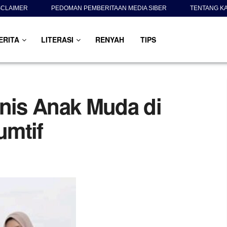
SCLAIMER
PEDOMAN PEMBERITAAN MEDIA SIBER
TENTANG K
ERITA
LITERASI
RENYAH
TIPS
snis Anak Muda di
umtif