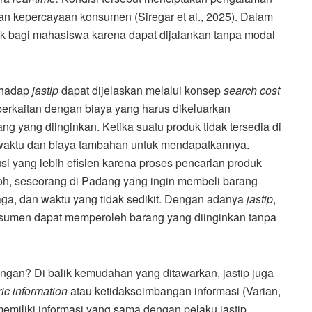
tkan kepercayaan konsumen (Siregar et al., 2025). Dalam
rik bagi mahasiswa karena dapat dijalankan tanpa modal
erhadap
jastip
dapat dijelaskan melalui konsep
search cost
berkaitan dengan biaya yang harus dikeluarkan
 yang diinginkan. Ketika suatu produk tidak tersedia di
 waktu dan biaya tambahan untuk mendapatkannya.
usi yang lebih efisien karena proses pencarian produk
toh, seseorang di Padang yang ingin membeli barang
naga, dan waktu yang tidak sedikit. Dengan adanya
jastip
,
onsumen dapat memperoleh barang yang diinginkan tanpa
ngan? Di balik kemudahan yang ditawarkan, jastip juga
ic information
atau ketidakseimbangan informasi (Varian,
 memiliki informasi yang sama dengan pelaku jastip.