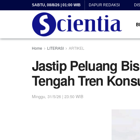
SABTU, 08/8/26 | 01:00 WIB
DAPUR REDAKSI
DI
B
Home
LITERASI
ARTIKEL
Jastip Peluang Bi
Tengah Tren Kons
Minggu, 31/5/26 | 23:50 WIB