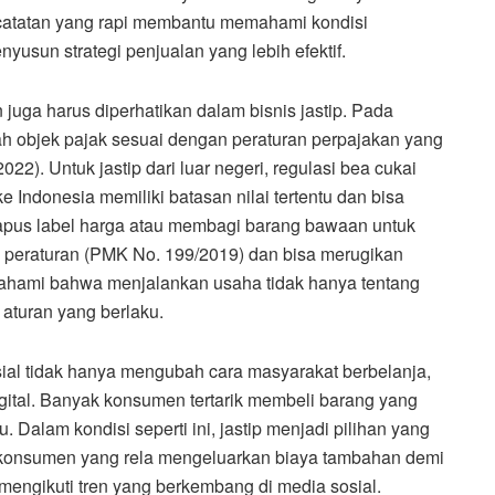
catatan yang rapi membantu memahami kondisi
yusun strategi penjualan yang lebih efektif.
juga harus diperhatikan dalam bisnis jastip. Pada
h objek pajak sesuai dengan peraturan perpajakan yang
022). Untuk jastip dari luar negeri, regulasi bea cukai
 Indonesia memiliki batasan nilai tertentu dan bisa
apus label harga atau membagi barang bawaan untuk
 peraturan (PMK No. 199/2019) dan bisa merugikan
emahami bahwa menjalankan usaha tidak hanya tentang
 aturan yang berlaku.
al tidak hanya mengubah cara masyarakat berbelanja,
igital. Banyak konsumen tertarik membeli barang yang
tu. Dalam kondisi seperti ini, jastip menjadi pilihan yang
kit konsumen yang rela mengeluarkan biaya tambahan demi
engikuti tren yang berkembang di media sosial.