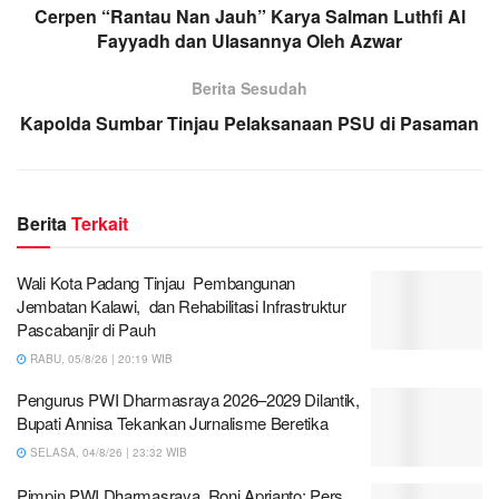
Cerpen “Rantau Nan Jauh” Karya Salman Luthfi Al
Fayyadh dan Ulasannya Oleh Azwar
Berita Sesudah
Kapolda Sumbar Tinjau Pelaksanaan PSU di Pasaman
Berita
Terkait
Wali Kota Padang Tinjau Pembangunan
Jembatan Kalawi, dan Rehabilitasi Infrastruktur
Pascabanjir di Pauh
RABU, 05/8/26 | 20:19 WIB
Pengurus PWI Dharmasraya 2026–2029 Dilantik,
Bupati Annisa Tekankan Jurnalisme Beretika
SELASA, 04/8/26 | 23:32 WIB
Pimpin PWI Dharmasraya, Roni Aprianto; Pers