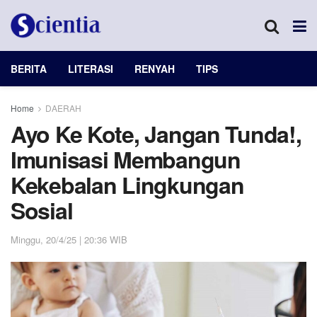
BERITA
LITERASI
RENYAH
TIPS
Home
DAERAH
Ayo Ke Kote, Jangan Tunda!,
Imunisasi Membangun
Kekebalan Lingkungan
Sosial
Minggu, 20/4/25 | 20:36 WIB