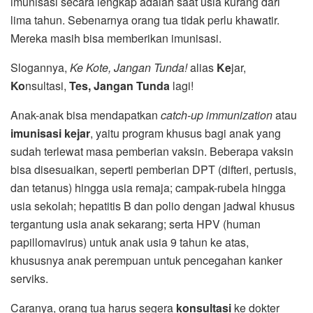
imunisasi secara lengkap adalah saat usia kurang dari
lima tahun. Sebenarnya orang tua tidak perlu khawatir.
Mereka masih bisa memberikan imunisasi.
Slogannya,
Ke Kote, Jangan Tunda!
alias
Ke
jar,
Ko
nsultasi,
Tes, Jangan Tunda
lagi!
Anak-anak bisa mendapatkan
catch-up immunization
atau
imunisasi
kejar
, yaitu program khusus bagi anak yang
sudah terlewat masa pemberian vaksin. Beberapa vaksin
bisa disesuaikan, seperti pemberian DPT (difteri, pertusis,
dan tetanus) hingga usia remaja; campak-rubela hingga
usia sekolah; hepatitis B dan polio dengan jadwal khusus
tergantung usia anak sekarang; serta HPV (human
papillomavirus) untuk anak usia 9 tahun ke atas,
khususnya anak perempuan untuk pencegahan kanker
serviks.
Caranya, orang tua harus segera
konsultasi
ke
dokter