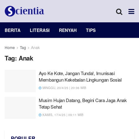
BERITA
LITERASI
RENYAH
TIPS
Home
Tag
Anak
Tag:
Anak
Ayo Ke Kote, Jangan Tunda!, Imunisasi
Membangun Kekebalan Lingkungan Sosial
MINGGU, 20/4/25 | 20:36 WIB
Musim Hujan Datang, Begini Cara Jaga Anak
Tetap Sehat
KAMIS, 17/4/25 | 09:11 WIB
POPULER