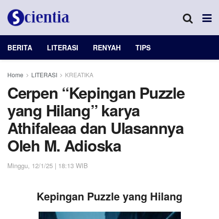
BERITA
LITERASI
RENYAH
TIPS
Home
LITERASI
KREATIKA
Cerpen “Kepingan Puzzle
yang Hilang” karya
Athifaleaa dan Ulasannya
Oleh M. Adioska
Minggu, 12/1/25 | 18:13 WIB
Kepingan Puzzle yang Hilang