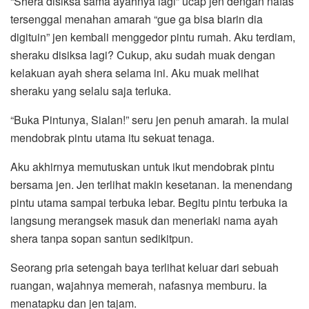
“Shera disiksa sama ayahnya lagi” ucap jen dengan nafas
tersenggal menahan amarah “gue ga bisa biarin dia
digituin” jen kembali menggedor pintu rumah. Aku terdiam,
sheraku disiksa lagi? Cukup, aku sudah muak dengan
kelakuan ayah shera selama ini. Aku muak melihat
sheraku yang selalu saja terluka.
“Buka Pintunya, Sialan!” seru jen penuh amarah. Ia mulai
mendobrak pintu utama itu sekuat tenaga.
Aku akhirnya memutuskan untuk ikut mendobrak pintu
bersama jen. Jen terlihat makin kesetanan. Ia menendang
pintu utama sampai terbuka lebar. Begitu pintu terbuka ia
langsung merangsek masuk dan meneriaki nama ayah
shera tanpa sopan santun sedikitpun.
Seorang pria setengah baya terlihat keluar dari sebuah
ruangan, wajahnya memerah, nafasnya memburu. Ia
menatapku dan jen tajam.