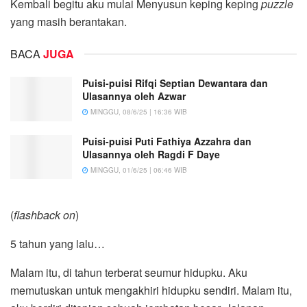
Kembali begitu aku mulai Menyusun keping keping
puzzle
yang masih berantakan.
BACA
JUGA
Puisi-puisi Rifqi Septian Dewantara dan
Ulasannya oleh Azwar
MINGGU, 08/6/25 | 16:36 WIB
Puisi-puisi Puti Fathiya Azzahra dan
Ulasannya oleh Ragdi F Daye
MINGGU, 01/6/25 | 06:46 WIB
(
flashback on
)
5 tahun yang lalu…
Malam itu, di tahun terberat seumur hidupku. Aku
memutuskan untuk mengakhiri hidupku sendiri. Malam itu,