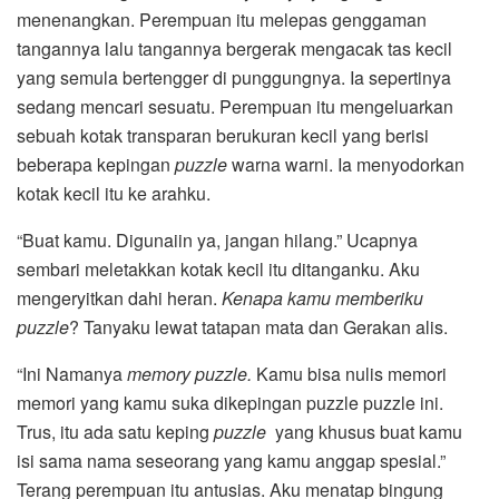
menenangkan. Perempuan itu melepas genggaman
tangannya lalu tangannya bergerak mengacak tas kecil
yang semula bertengger di punggungnya. Ia sepertinya
sedang mencari sesuatu. Perempuan itu mengeluarkan
sebuah kotak transparan berukuran kecil yang berisi
beberapa kepingan
puzzle
warna warni. Ia menyodorkan
kotak kecil itu ke arahku.
“Buat kamu. Digunaiin ya, jangan hilang.” Ucapnya
sembari meletakkan kotak kecil itu ditanganku. Aku
mengeryitkan dahi heran.
Kenapa kamu memberiku
puzzle
? Tanyaku lewat tatapan mata dan Gerakan alis.
“Ini Namanya
memory puzzle.
Kamu bisa nulis memori
memori yang kamu suka dikepingan puzzle puzzle ini.
Trus, itu ada satu keping
puzzle
yang khusus buat kamu
isi sama nama seseorang yang kamu anggap spesial.”
Terang perempuan itu antusias. Aku menatap bingung