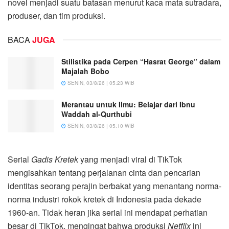
novel menjadi suatu batasan menurut kaca mata sutradara,
produser, dan tim produksi.
BACA
JUGA
Stilistika pada Cerpen “Hasrat George” dalam
Majalah Bobo
SENIN, 03/8/26 | 05:23 WIB
Merantau untuk Ilmu: Belajar dari Ibnu
Waddah al-Qurthubi
SENIN, 03/8/26 | 05:10 WIB
Serial
Gadis Kretek
yang menjadi viral di TikTok
mengisahkan tentang perjalanan cinta dan pencarian
identitas seorang perajin berbakat yang menantang norma-
norma industri rokok kretek di Indonesia pada dekade
1960-an. Tidak heran jika serial ini mendapat perhatian
besar di TikTok, mengingat bahwa produksi
Netflix
ini