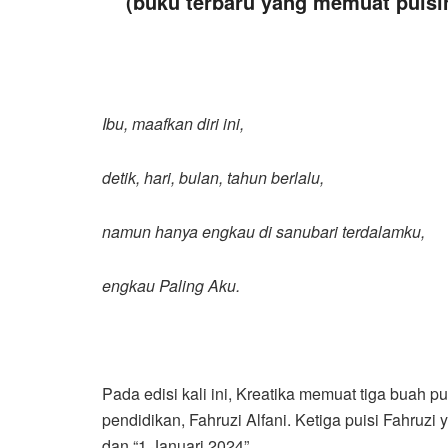
(buku terbaru yang memuat puis
Ibu, maafkan diri ini,
detik, hari, bulan, tahun berlalu,
namun hanya engkau di sanubari terdalamku,
engkau Paling Aku.
Pada edisi kali ini, Kreatika memuat tiga buah pu
pendidikan, Fahruzi Alfani. Ketiga puisi Fahruzi y
dan “1 Januari 2024”.