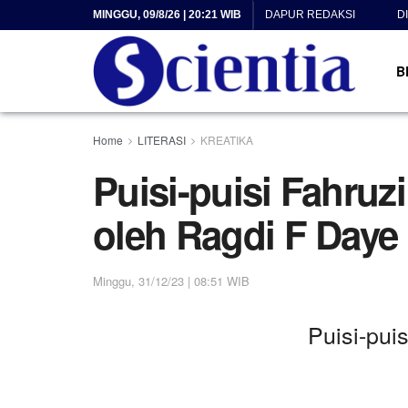
MINGGU, 09/8/26 | 20:21 WIB
DAPUR REDAKSI
D
B
Home
LITERASI
KREATIKA
Puisi-puisi Fahruz
oleh Ragdi F Daye
Minggu, 31/12/23 | 08:51 WIB
Puisi-puis