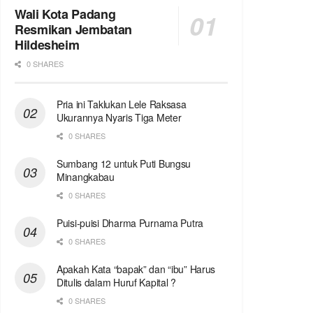
Wali Kota Padang
Resmikan Jembatan
Hildesheim
0 SHARES
Pria ini Taklukan Lele Raksasa
Ukurannya Nyaris Tiga Meter
0 SHARES
Sumbang 12 untuk Puti Bungsu
Minangkabau
0 SHARES
Puisi-puisi Dharma Purnama Putra
0 SHARES
Apakah Kata “bapak” dan “ibu” Harus
Ditulis dalam Huruf Kapital ?
0 SHARES