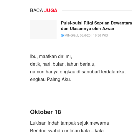
BACA
JUGA
Puisi-puisi Rifqi Septian Dewantara
dan Ulasannya oleh Azwar
MINGGU, 08/6/25 | 16:36 WIB
Ibu, maafkan diri ini,
detik, hari, bulan, tahun berlalu,
namun hanya engkau di sanubari terdalamku,
engkau Paling Aku.
Oktober 18
Lukisan indah tampak sejuk mewarna
Beriring syahdu untaian kata – kata