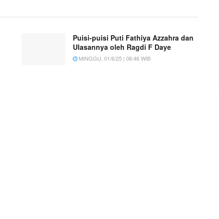
Puisi-puisi Puti Fathiya Azzahra dan
Ulasannya oleh Ragdi F Daye
MINGGU, 01/6/25 | 06:46 WIB