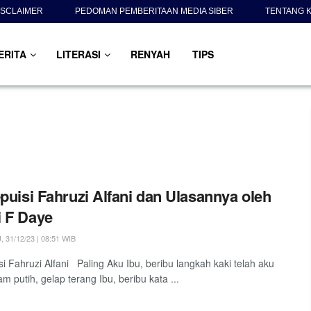
ISCLAIMER
PEDOMAN PEMBERITAAN MEDIA SIBER
TENTANG K
ERITA
LITERASI
RENYAH
TIPS
-puisi Fahruzi Alfani dan Ulasannya oleh
 F Daye
31/12/23 | 08:51 WIB
isi Fahruzi Alfani Paling Aku Ibu, beribu langkah kaki telah aku
m putih, gelap terang Ibu, beribu kata ...