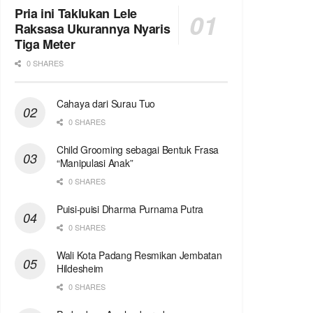
Pria ini Taklukan Lele
Raksasa Ukurannya Nyaris
Tiga Meter
0 SHARES
Cahaya dari Surau Tuo
0 SHARES
Child Grooming sebagai Bentuk Frasa
“Manipulasi Anak”
0 SHARES
Puisi-puisi Dharma Purnama Putra
0 SHARES
Wali Kota Padang Resmikan Jembatan
Hildesheim
0 SHARES