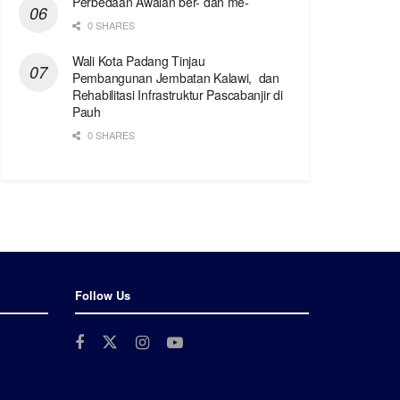
Perbedaan Awalan ber- dan me-
0 SHARES
Wali Kota Padang Tinjau
Pembangunan Jembatan Kalawi, dan
Rehabilitasi Infrastruktur Pascabanjir di
Pauh
0 SHARES
Follow Us