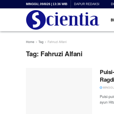
MINGGU, 09/8/26 | 13:36 WIB
DAPUR REDAKSI
D
B
Home
Tag
Fahruzi Alfani
Tag:
Fahruzi Alfani
Puisi
Ragdi
MINGGU, 
Puisi-pu
ayun Hita