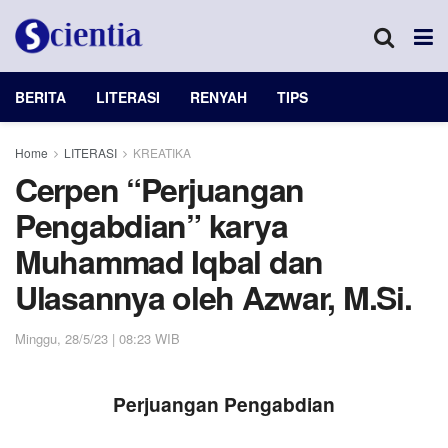
BERITA
LITERASI
RENYAH
TIPS
Home
LITERASI
KREATIKA
Cerpen “Perjuangan
Pengabdian” karya
Muhammad Iqbal dan
Ulasannya oleh Azwar, M.Si.
Minggu, 28/5/23 | 08:23 WIB
Perjuangan Pengabdian