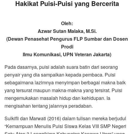
Hakikat Puisi-Puisi yang Bercerita
Oleh:
Azwar Sutan Malaka, M.Si
.
(Dewan Penasehat Pengurus FLP Sum
bar
dan Dosen
Prodi
Ilmu Komunikasi, UPN Veteran Jakarta)
Pada dasarnya, puisi adalah suara batin dari seorang
penyair yang dia sampaikan kepada pembaca. Puisi
sebagaimana lazimnya menyimpan berbagai makna baik
yang tersurat maupun makna-makna yang tersirat. Puisi
mengemukakan masalah hidup dan kehidupan. Ia
mengisahan tentang jalannya peradaban.
Sulkifli dan Marwati (2016) dalam tulisan mereka berjudul
“Kemampuan Menulis Puisi Siswa Kelas VIII SMP Negeri
Satu Atap 3 Langgikima Kabupaten Konawe Utara” yang