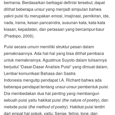
berirama. Berdasarkan berbagai definisi tersebut, dapat
dilihat beberapa unsur yang menjadi simpulan bahwa
yakni puisi itu merupakan emosi, imajinasi, pemikiran, ide,
nada, irama, kesan pancaindra, susunan kata, kata-kata
kiasan, kepadatan, dan perasaan yang bercampur-baur
(Pradopo, 2005).
Puisi secara umum memiliki struktur pesan dalam
pemaknaannya. Ada hal-hal yang bisa dilihat pembaca
untuk memaknainya. Agustinus Suyoto dalam tulisannya
berjudul “Dasar-Dasar Analisis Puisi” yang dimuat dalam,
Lembar komunikasi Bahasa dan Sastra
Indonesia mengutip pendapat I.A. Richard bahwa ada
beberapa pendapat tentang unsur-unsur pembentuk puisi.
Dia membedakan dua hal penting yang membangun
sebuah puisi yaitu hakikat puisi (
the nature of poetry
), dan
metode puisi (
the method of poetry
). Hakikat puisi terdiri
dari empat hal pokok, yaitu: Sense, feling, tone, dan