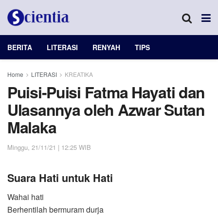
BERITA
LITERASI
RENYAH
TIPS
Home
LITERASI
KREATIKA
Puisi-Puisi Fatma Hayati dan
Ulasannya oleh Azwar Sutan
Malaka
Minggu, 21/11/21 | 12:25 WIB
Suara Hati untuk Hati
Wahai hati
Berhentilah bermuram durja