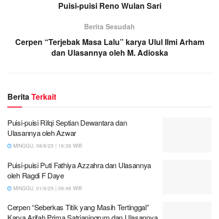
Puisi-puisi Reno Wulan Sari
Berita Sesudah
Cerpen “Terjebak Masa Lalu” karya Ulul Ilmi Arham
dan Ulasannya oleh M. Adioska
Berita
Terkait
Puisi-puisi Rifqi Septian Dewantara dan
Ulasannya oleh Azwar
MINGGU, 08/6/25 | 16:36 WIB
Puisi-puisi Puti Fathiya Azzahra dan Ulasannya
oleh Ragdi F Daye
MINGGU, 01/6/25 | 06:46 WIB
Cerpen “Seberkas Titik yang Masih Tertinggal”
Karya Arifah Prima Satrianingrum dan Ulasannya