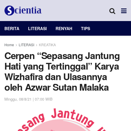
BERITA
LITERASI
RENYAH
TIPS
Home
LITERASI
KREATIKA
Cerpen “Sepasang Jantung
Hati yang Tertinggal” Karya
Wizhafira dan Ulasannya
oleh Azwar Sutan Malaka
Minggu, 08/8/21 | 07:00 WIB