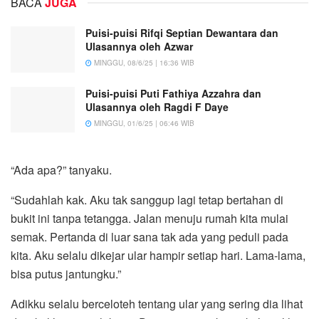
BACA
JUGA
Puisi-puisi Rifqi Septian Dewantara dan
Ulasannya oleh Azwar
MINGGU, 08/6/25 | 16:36 WIB
Puisi-puisi Puti Fathiya Azzahra dan
Ulasannya oleh Ragdi F Daye
MINGGU, 01/6/25 | 06:46 WIB
“Ada apa?” tanyaku.
“Sudahlah kak. Aku tak sanggup lagi tetap bertahan di
bukit ini tanpa tetangga. Jalan menuju rumah kita mulai
semak. Pertanda di luar sana tak ada yang peduli pada
kita. Aku selalu dikejar ular hampir setiap hari. Lama-lama,
bisa putus jantungku.”
Adikku selalu berceloteh tentang ular yang sering dia lihat