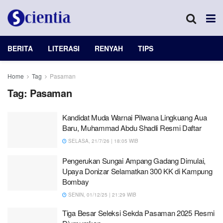
BERITA
LITERASI
RENYAH
TIPS
Home
Tag
Pasaman
Tag:
Pasaman
Kandidat Muda Warnai Pilwana Lingkuang Aua
Baru, Muhammad Abdu Shadli Resmi Daftar
SELASA, 21/7/26 | 18:05 WIB
Pengerukan Sungai Ampang Gadang Dimulai,
Upaya Donizar Selamatkan 300 KK di Kampung
Bombay
SENIN, 01/12/25 | 21:29 WIB
Tiga Besar Seleksi Sekda Pasaman 2025 Resmi