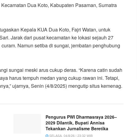
, Kecamatan Dua Koto, Kabupaten Pasaman, Sumatra
tugaskan Kepala KUA Dua Koto, Fajri Watan, untuk
ri. Jarak dari pusat kecamatan ke lokasi sejauh 27
dan curam. Namun setiba di sungai, jembatan penghubung
gi sungai meski arus cukup deras. “Karena catin sudah
aya harus tempuh medan yang cukup rawan ini. Tetapi,
ya,” ujarnya, Senin (4/8/2025) mengutip situs kemenag.
Pengurus PWI Dharmasraya 2026–
2029 Dilantik, Bupati Annisa
Tekankan Jurnalisme Beretika
SELASA, 04/8/26 | 23:32 WIB