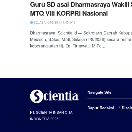
Guru SD asal Dharmasraya Wakili
MTQ VIII KORPRI Nasional
SELASA, 04/8/26 | 14:45 WIB
Dharmasraya, Scientia.id — Sekretaris Daerah Kabu
Medison, S.Sos, M.Si, Selasa (4/8/2026) secara resm
keberangkatan Hj. Egi Firnawati, M.Pd.,...
Navigate Site
Dapur Redaksi
Discl
PT. SCIENTIA INSAN CITA
INDONESIA 2026