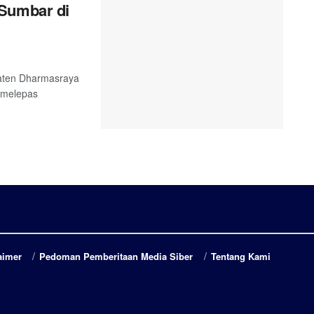
 Sumbar di
paten Dharmasraya
i melepas
aimer
Pedoman Pemberitaan Media Siber
Tentang Kami