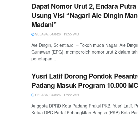
Dapat Nomor Urut 2, Endara Putr
Usung Visi “Nagari Aie Dingin Man
Madani”
SELASA, 04/8/26 | 19:55 WIB
Aie Dingin, Scientia.id – Tokoh muda Nagari Aie Dingi
Gunawan (EPG), memperoleh nomor urut 2 dalam ta
penetapan...
Yusri Latif Dorong Pondok Pesantr
Padang Masuk Program 10.000 M
SELASA, 04/8/26 | 17:22 WIB
Anggota DPRD Kota Padang Fraksi PKB, Yusri Latif. P
Ketua DPC Partai Kebangkitan Bangsa (PKB) Kota Pada