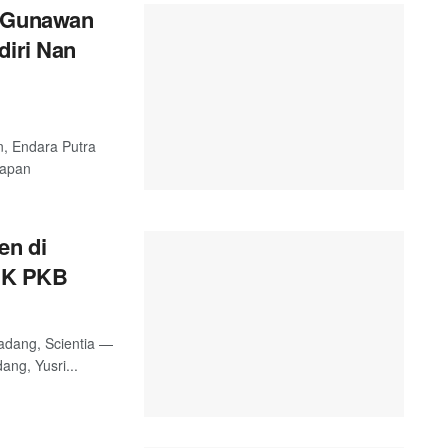
a Gunawan
diri Nan
n, Endara Putra
hapan
en di
CK PKB
adang, Scientia —
ng, Yusri...