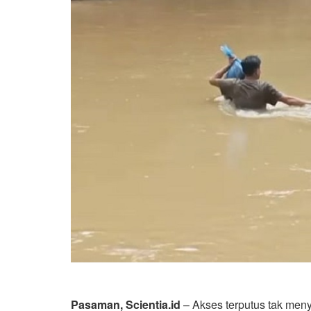
Pasaman, Scientia.id
– Akses terputus tak men