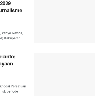
2029
Jurnalisme
, Widya Navies,
WI) Kabupaten
rianto;
cayaan
akhodai Persatuan
tuk periode