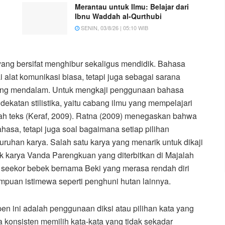
Merantau untuk Ilmu: Belajar dari
Ibnu Waddah al-Qurthubi
SENIN, 03/8/26 | 05:10 WIB
 yang bersifat menghibur sekaligus mendidik. Bahasa
 alat komunikasi biasa, tetapi juga sebagai sarana
ng mendalam. Untuk mengkaji penggunaan bahasa
dekatan stilistika, yaitu cabang ilmu yang mempelajari
ah teks (Keraf, 2009). Ratna (2009) menegaskan bahwa
ahasa, tetapi juga soal bagaimana setiap pilihan
ruhan karya. Salah satu karya yang menarik untuk dikaji
k karya Vanda Parengkuan yang diterbitkan di Majalah
 seekor bebek bernama Beki yang merasa rendah diri
mpuan istimewa seperti penghuni hutan lainnya.
n ini adalah penggunaan diksi atau pilihan kata yang
konsisten memilih kata-kata yang tidak sekadar