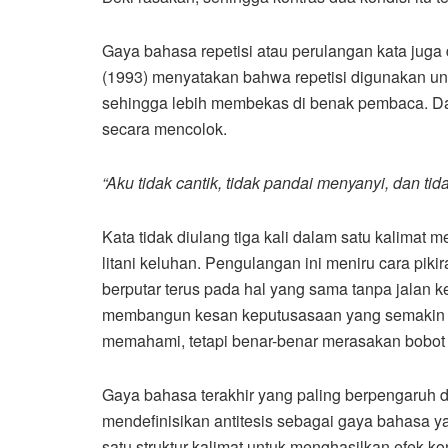
Gaya bahasa repetisi atau perulangan kata juga 
(1993) menyatakan bahwa repetisi digunakan u
sehingga lebih membekas di benak pembaca. Dal
secara mencolok.
“Aku tidak cantik, tidak pandai menyanyi, dan tid
Kata tidak diulang tiga kali dalam satu kalimat
litani keluhan. Pengulangan ini meniru cara pikir
berputar terus pada hal yang sama tanpa jalan ke
membangun kesan keputusasaan yang semakin d
memahami, tetapi benar-benar merasakan bobot t
Gaya bahasa terakhir yang paling berpengaruh da
mendefinisikan antitesis sebagai gaya bahasa
satu struktur kalimat untuk menghasilkan efek k