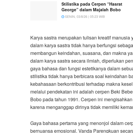
Stilistika pada Cerpen “Hasrat
George” dalam Majalah Bobo
SENIN, 03/8/26 | 05:23 WIB
Karya sastra merupakan tulisan kreatif manusia
dalam karya sastra tidak hanya berfungsi sebagai
membangun keindahan, suasana, dan makna ya
dalam karya sastra secara ilmiah, diperlukan pen
gaya bahasa dan fungsi estetikanya dalam sebu
stilistika tidak hanya berbicara soal keindahan b
kebahasaan berkontribusi terhadap makna keselu
melalui pendekatan ini adalah cerpen Beki Bebe
Bobo pada tahun 1991. Cerpen ini mengisahkan
karena menganggap dirinya tidak memiliki kema
Gaya bahasa pertama yang menonjol dalam cerpe
bernuansa emosional. Vanda Parengkuan secara 