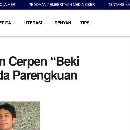
SCLAIMER
PEDOMAN PEMBERITAAN MEDIA SIBER
TENTANG KA
ERITA
LITERASI
RENYAH
TIPS
m Cerpen “Beki
da Parengkuan