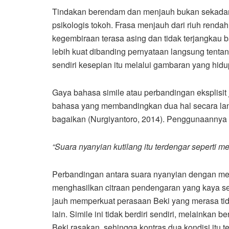
Tindakan berendam dan menjauh bukan sekadar akt
psikologis tokoh. Frasa menjauh dari riuh ren
kegembiraan terasa asing dan tidak terjangkau b
lebih kuat dibanding pernyataan langsung tent
sendiri kesepian itu melalui gambaran yang hidu
Gaya bahasa simile atau perbandingan eksplisit 
bahasa yang membandingkan dua hal secara la
bagaikan (Nurgiyantoro, 2014). Penggunaannya 
“Suara nyanyian kutilang itu terdengar seperti me
Perbandingan antara suara nyanyian dengan mel
menghasilkan citraan pendengaran yang kaya se
jauh memperkuat perasaan Beki yang merasa ti
lain. Simile ini tidak berdiri sendiri, melainka
Beki rasakan, sehingga kontras dua kondisi itu 