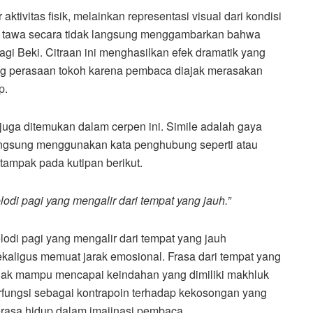
ivitas fisik, melainkan representasi visual dari kondisi
dah tawa secara tidak langsung menggambarkan bahwa
agi Beki. Citraan ini menghasilkan efek dramatik yang
ang perasaan tokoh karena pembaca diajak merasakan
p.
juga ditemukan dalam cerpen ini. Simile adalah gaya
ngsung menggunakan kata penghubung seperti atau
tampak pada kutipan berikut.
lodi pagi yang mengalir dari tempat yang jauh.”
odi pagi yang mengalir dari tempat yang jauh
kaligus memuat jarak emosional. Frasa dari tempat yang
dak mampu mencapai keindahan yang dimiliki makhluk
n berfungsi sebagai kontrapoin terhadap kekosongan yang
terasa hidup dalam imajinasi pembaca.