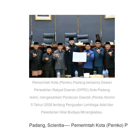
Pemerintah Kota (Pemko) Padang bersama Dewan
Perwakilan Rakyat Daerah (DPRD) Kota Padang
resmi, mengesahkan Peraturan Daerah (Perda) Nomor
5 Tahun 2026 tentang Penguatan Lembaga Adat dan
Pelestarian Nilai Budaya Minangkabau.
Padang, Scientia—- Pemerintah Kota (Pemko) 