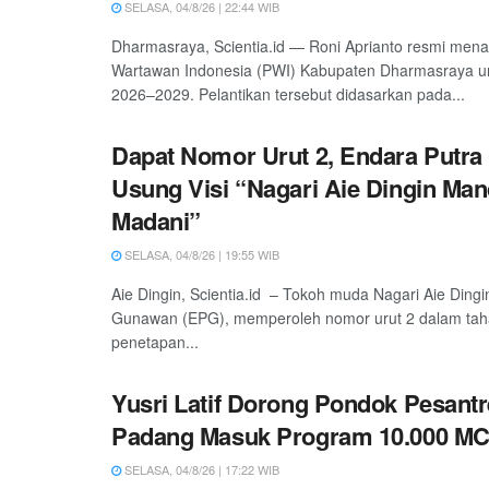
SELASA, 04/8/26 | 22:44 WIB
Dharmasraya, Scientia.id — Roni Aprianto resmi men
Wartawan Indonesia (PWI) Kabupaten Dharmasraya un
2026–2029. Pelantikan tersebut didasarkan pada...
Dapat Nomor Urut 2, Endara Putr
Usung Visi “Nagari Aie Dingin Man
Madani”
SELASA, 04/8/26 | 19:55 WIB
Aie Dingin, Scientia.id – Tokoh muda Nagari Aie Dingi
Gunawan (EPG), memperoleh nomor urut 2 dalam ta
penetapan...
Yusri Latif Dorong Pondok Pesantr
Padang Masuk Program 10.000 M
SELASA, 04/8/26 | 17:22 WIB