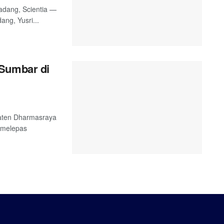
adang, Scientia —
ng, Yusri...
 Sumbar di
paten Dharmasraya
i melepas