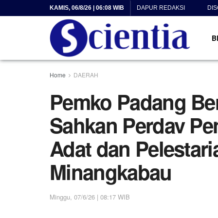
KAMIS, 06/8/26 | 06:08 WIB
DAPUR REDAKSI
DI
B
Home
DAERAH
Pemko Padang Be
Sahkan Perdav Pe
Adat dan Pelestari
Minangkabau
Minggu, 07/6/26 | 08:17 WIB