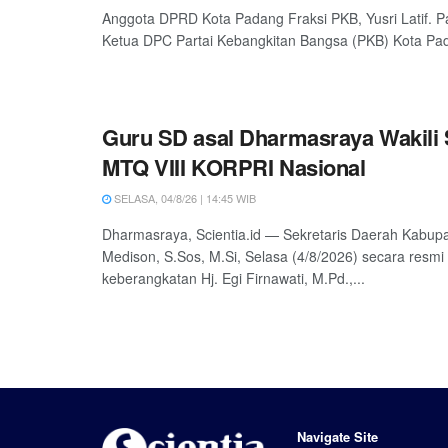
Anggota DPRD Kota Padang Fraksi PKB, Yusri Latif. P
Ketua DPC Partai Kebangkitan Bangsa (PKB) Kota Pada
Guru SD asal Dharmasraya Wakili
MTQ VIII KORPRI Nasional
SELASA, 04/8/26 | 14:45 WIB
Dharmasraya, Scientia.id — Sekretaris Daerah Kabu
Medison, S.Sos, M.Si, Selasa (4/8/2026) secara resm
keberangkatan Hj. Egi Firnawati, M.Pd.,...
Navigate Site