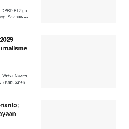
a DPRD RI Zigo
g, Scientia----
2029
Jurnalisme
, Widya Navies,
WI) Kabupaten
rianto;
cayaan