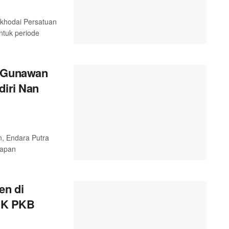
akhodai Persatuan
tuk periode
a Gunawan
diri Nan
n, Endara Putra
hapan
en di
CK PKB