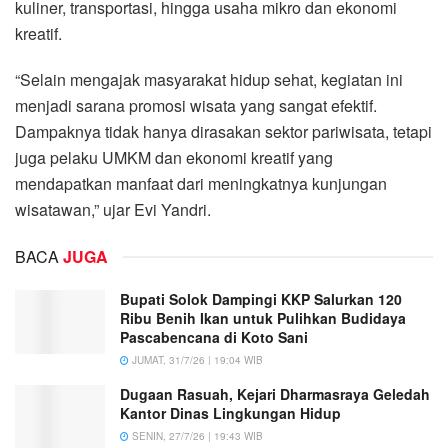
kuliner, transportasi, hingga usaha mikro dan ekonomi
kreatif.
“Selain mengajak masyarakat hidup sehat, kegiatan ini
menjadi sarana promosi wisata yang sangat efektif.
Dampaknya tidak hanya dirasakan sektor pariwisata, tetapi
juga pelaku UMKM dan ekonomi kreatif yang
mendapatkan manfaat dari meningkatnya kunjungan
wisatawan,” ujar Evi Yandri.
BACA
JUGA
Bupati Solok Dampingi KKP Salurkan 120
Ribu Benih Ikan untuk Pulihkan Budidaya
Pascabencana di Koto Sani
JUMAT, 31/7/26 | 19:04 WIB
Dugaan Rasuah, Kejari Dharmasraya Geledah
Kantor Dinas Lingkungan Hidup
SENIN, 27/7/26 | 19:43 WIB