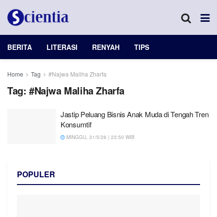
BERITA
LITERASI
RENYAH
TIPS
Home
Tag
#Najwa Maliha Zharfa
Tag:
#Najwa Maliha Zharfa
Jastip Peluang Bisnis Anak Muda di Tengah Tren
Konsumtif
MINGGU, 31/5/26 | 23:50 WIB
POPULER