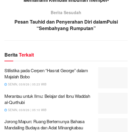
Berita Sesudah
Pesan Tauhid dan Penyerahan Diri dalamPuisi
“Sembahyang Rumputan”
Berita
Terkait
Stilistika pada Cerpen “Hasrat George” dalam
Majalah Bobo
SENIN, 03/8/26 | 05:23 WIB
Merantau untuk Ilmu: Belajar dari Ibnu Waddah
al-Qurthubi
SENIN, 03/8/26 | 05:10 WIB
Jorong Mapun: Ruang Bertemunya Bahasa
Mandailing Budaya dan Adat Minangkabau