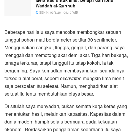
Merantau untuk Ilmu: Belajar dari Ibnu
Waddah al-Qurthubi
SENIN, 03/8/26 | 05:10 WIB
Beberapa hari lalu saya mencoba membongkar sebuah
tunggul pohon mati berdiameter sekitar 30 sentimeter.
Menggunakan cangkul, linggis, gergaji, dan parang, saya
menggali dan memotong akar demi akar. Tiga hari bekerja,
tenaga terkuras, tetapi tunggul itu tetap kokoh. Ia tak
bergeming. Saya kemudian membayangkan, seandainya
tersedia alat berat, seperti e
xcavator
, mungkin lima menit
saja persoalan itu selesai. Namun, menghadirkan alat
sekuat itu tentu membutuhkan biaya besar.
Di situlah saya menyadari, bukan semata kerja keras yang
menentukan hasil, melainkan kapasitas. Kapasitas dalam
dunia modern hampir selalu bermuara pada kekuatan
ekonomi. Berdasarkan pengalaman sederhana itu saya