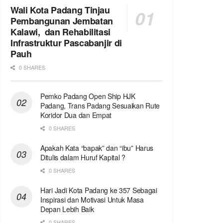
Wali Kota Padang Tinjau
Pembangunan Jembatan
Kalawi, dan Rehabilitasi
Infrastruktur Pascabanjir di
Pauh
0 SHARES
Pemko Padang Open Ship HJK
Padang, Trans Padang Sesuaikan Rute
Koridor Dua dan Empat
0 SHARES
Apakah Kata “bapak” dan “ibu” Harus
Ditulis dalam Huruf Kapital ?
0 SHARES
Hari Jadi Kota Padang ke 357 Sebagai
Inspirasi dan Motivasi Untuk Masa
Depan Lebih Baik
0 SHARES