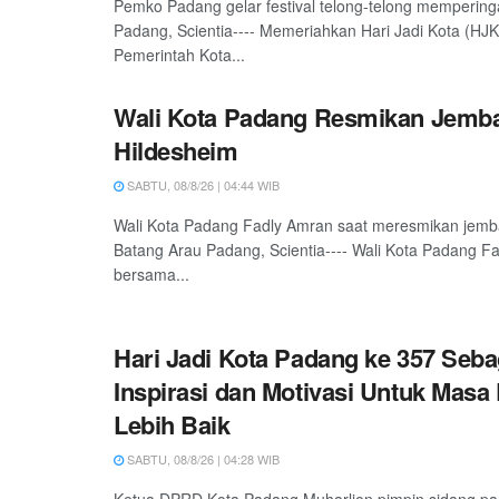
Pemko Padang gelar festival telong-telong mempering
Padang, Scientia---- Memeriahkan Hari Jadi Kota (HJ
Pemerintah Kota...
Wali Kota Padang Resmikan Jemb
Hildesheim
SABTU, 08/8/26 | 04:44 WIB
Wali Kota Padang Fadly Amran saat meresmikan jemb
Batang Arau Padang, Scientia---- Wali Kota Padang F
bersama...
Hari Jadi Kota Padang ke 357 Seba
Inspirasi dan Motivasi Untuk Masa
Lebih Baik
SABTU, 08/8/26 | 04:28 WIB
Ketua DPRD Kota Padang Muharlion pimpin sidang pa