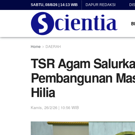
SABTU, 08/8/26 | 14:13 WIB
DAPUR REDAKSI
DI
B
Home
DAERAH
TSR Agam Salurka
Pembangunan Mas
Hilia
Kamis, 26/2/26 | 10:56 WIB