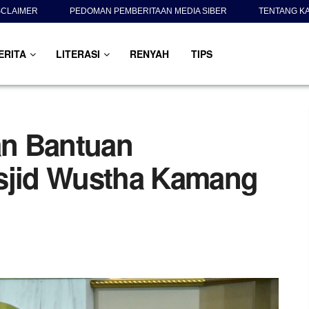
SCLAIMER
PEDOMAN PEMBERITAAN MEDIA SIBER
TENTANG K
ERITA
LITERASI
RENYAH
TIPS
n Bantuan
jid Wustha Kamang