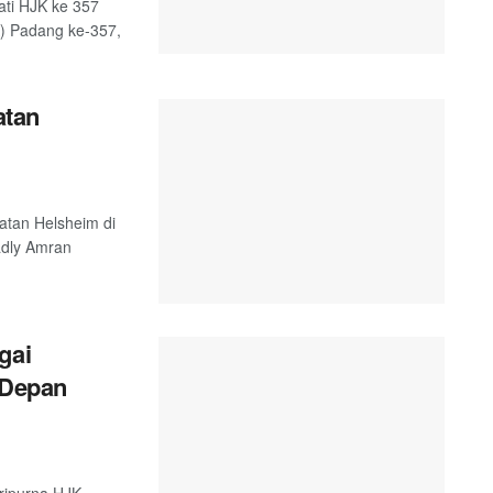
ati HJK ke 357
K) Padang ke-357,
atan
atan Helsheim di
adly Amran
gai
 Depan
ripurna HJK