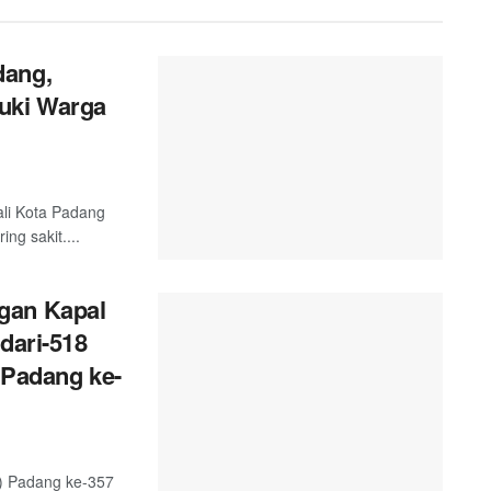
dang,
uki Warga
ali Kota Padang
g sakit....
gan Kapal
dari-518
 Padang ke-
) Padang ke-357