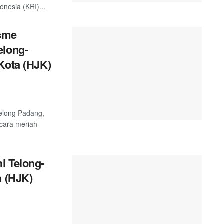
nesia (KRI)...
sme
elong-
Kota (HJK)
telong Padang,
ecara meriah
i Telong-
a (HJK)