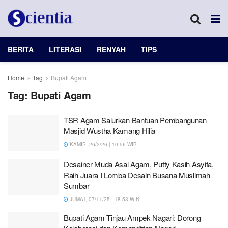
BERITA
LITERASI
RENYAH
TIPS
Home
Tag
Bupati Agam
Tag:
Bupati Agam
TSR Agam Salurkan Bantuan Pembangunan
Masjid Wustha Kamang Hilia
KAMIS, 26/2/26 | 10:56 WIB
Desainer Muda Asal Agam, Putty Kasih Asyifa,
Raih Juara I Lomba Desain Busana Muslimah
Sumbar
JUMAT, 07/11/25 | 18:53 WIB
Bupati Agam Tinjau Ampek Nagari: Dorong