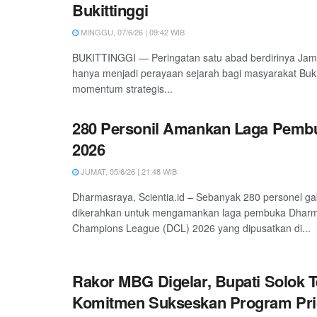
Bukittinggi
MINGGU, 07/6/26 | 09:42 WIB
BUKITTINGGI — Peringatan satu abad berdirinya Jam
hanya menjadi perayaan sejarah bagi masyarakat Bukitt
momentum strategis...
280 Personil Amankan Laga Pemb
2026
JUMAT, 05/6/26 | 21:48 WIB
Dharmasraya, Scientia.id – Sebanyak 280 personel g
dikerahkan untuk mengamankan laga pembuka Dhar
Champions League (DCL) 2026 yang dipusatkan di...
Rakor MBG Digelar, Bupati Solok 
Komitmen Sukseskan Program Prio