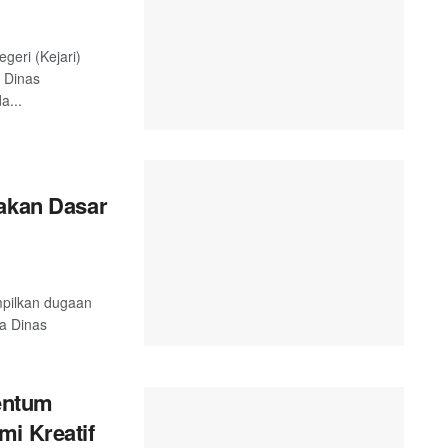
geri (Kejari)
 Dinas
a...
yakan Dasar
mpilkan dugaan
ta Dinas
entum
mi Kreatif