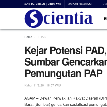
SABTU, 08/8/26 | 05:08 WIB
DAPUR REDAKSI
DI
B
Home
TERAS
Kejar Potensi PA
Sumbar Gencarkan 
Pemungutan PAP
Rabu, 11/2/26 | 18:57 WIB
AGAM – Dewan Perwakilan Rakyat Daerah (DPR
Barat (Sumbar) gencarkan sosialisasi pemungut