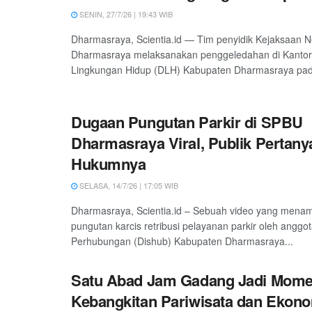
SENIN, 27/7/26 | 19:43 WIB
Dharmasraya, Scientia.id — Tim penyidik Kejaksaan Ne
Dharmasraya melaksanakan penggeledahan di Kantor
Lingkungan Hidup (DLH) Kabupaten Dharmasraya pad
Dugaan Pungutan Parkir di SPBU
Dharmasraya Viral, Publik Pertan
Hukumnya
SELASA, 14/7/26 | 17:05 WIB
Dharmasraya, Scientia.id – Sebuah video yang mena
pungutan karcis retribusi pelayanan parkir oleh anggo
Perhubungan (Dishub) Kabupaten Dharmasraya...
Satu Abad Jam Gadang Jadi Mom
Kebangkitan Pariwisata dan Ekono