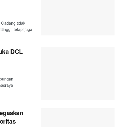
 Gadang tidak
inggi, tetapi juga
uka DCL
abungan
masraya
Tegaskan
ritas