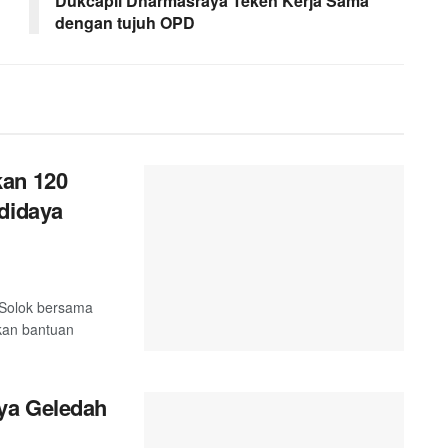
Dukcapil Dharmasraya Teken Kerja Sama
dengan tujuh OPD
kan 120
didaya
 Solok bersama
kan bantuan
ya Geledah