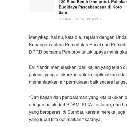
120 Ribu Benih Ikan untuk Pulihka
Budidaya Pascabencana di Koto
Sani
JUMAT, 31/7/26 | 19:04 WIB
Menyikapi hal itu, kata dia, sejalan dengan U
Keuangan antara Pemerintah Pusat dan Pemerint
DPRD bersama Pemprov untuk upaya meningkat
Evi Yandri menjelaskan, dari kajian yang telah
potensi yang difokuskan untuk dioptimalkan adal
memanfaatkan air permukaan baik secara langs
“Dari kajian dan pendalaman yang kita lakukan d
dengan pajak dari PDAM, PLTA, restoran, dan hot
yang beroperasi di Sumbar, karena mereka juga 
yang luput kita optimalkan,” katanya.