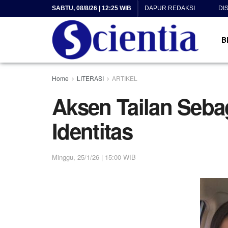
SABTU, 08/8/26 | 12:25 WIB
DAPUR REDAKSI
DI
B
Home
LITERASI
ARTIKEL
Aksen Tailan Seb
Identitas
Minggu, 25/1/26 | 15:00 WIB