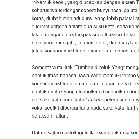
“Nyamuk keok”, yang diucapkan dengan aksen Ta
seharusnya terdengar seperti bunyi nasal palatal 
keras, diubah menjadi bunyi yang lebih palatal ata
diformat berjeda antara dua suku kata, serta ko
tak terdengar untuk tampak seperti aksen Taila
ritme yang mengalir, intonasi datar, dan bunyi /
jelas, konsonan akhir melemah, dan intonasi naik
Sementara itu, lirik “Tumben diceluk Yang” menggu
bentuk frasa bahasa Jawa yang memiliki tempo ya
konsonan akhir melemah, dan intonasi naik di a
bentuk-bentuk yang disebutkan disesuaikan denga
per suku kata pada kata
tumben,
pelepasan bunyi
vokal sedikit diperpanjang pada suku kata [jaղ
beraksen Tailan.
Dalam kajian sosiolinguistik, aksen bukan sekeda