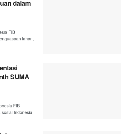
juan dalam
esia FIB
 penguasaan lahan,
entasi
onth SUMA
onesia FIB
 sosial Indonesia