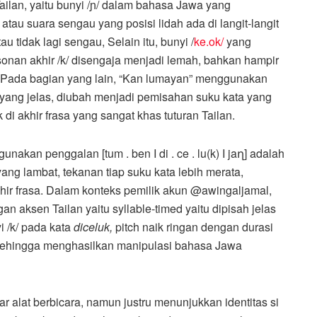
ilan, yaitu bunyi /ɲ/ dalam bahasa Jawa yang
atau suara sengau yang posisi lidah ada di langit-langit
u tidak lagi sengau, Selain itu, bunyi /
ke.ok/
yang
nsonan akhir /k/ disengaja menjadi lemah, bahkan hampir
n. Pada bagian yang lain, “Kan lumayan” menggunakan
n/ yang jelas, diubah menjadi pemisahan suku kata yang
 di akhir frasa yang sangat khas tuturan Tailan.
nakan penggalan [tum . ben I di . ce . lu(k) I jaղ] adalah
ng lambat, tekanan tiap suku kata lebih merata,
khir frasa. Dalam konteks pemilik akun @awingaljamal,
n aksen Tailan yaitu syllable-timed yaitu dipisah jelas
 /k/ pada kata
diceluk,
pitch naik ringan dengan durasi
] sehingga menghasilkan manipulasi bahasa Jawa
r alat berbicara, namun justru menunjukkan identitas si