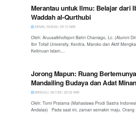
Merantau untuk Ilmu: Belajar dari 
Waddah al-Qurthubi
SENIN, 03/8/26 | 05:10 WIB
Oleh: Aruusalkhofiqoni Bahri Chaniago, Lc. (Alumni Dir
Ibn Tofail University, Kenitra, Maroko dan Aktif Mengkaj
Keilmuan Islam,...
Jorong Mapun: Ruang Bertemuny
Mandailing Budaya dan Adat Mina
MINGGU, 26/7/26 | 22:02 WIB
Oleh: Tomi Pratama (Mahasiswa Prodi Sastra Indonesi
Andalas) Pada saat ini, zaman semakin maju. Orang t