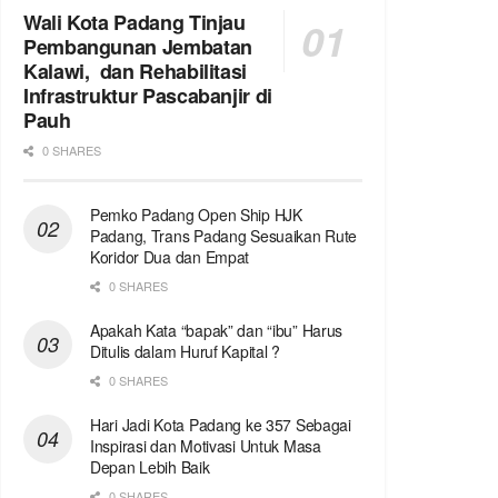
Wali Kota Padang Tinjau
Pembangunan Jembatan
Kalawi, dan Rehabilitasi
Infrastruktur Pascabanjir di
Pauh
0 SHARES
Pemko Padang Open Ship HJK
Padang, Trans Padang Sesuaikan Rute
Koridor Dua dan Empat
0 SHARES
Apakah Kata “bapak” dan “ibu” Harus
Ditulis dalam Huruf Kapital ?
0 SHARES
Hari Jadi Kota Padang ke 357 Sebagai
Inspirasi dan Motivasi Untuk Masa
Depan Lebih Baik
0 SHARES