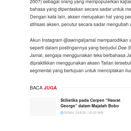
2007) sebagai orang yang mempopulerkan kajia
bahasa yang dipentaskan secara sadar untuk mena
Dengan kata lain, aksen merupakan hal yang pe
stilisasi aksen, penutur secara sadar mengubah 
Akun Instagram @awingaljamal memparodikan a
seperti dalam postingannya yang berjudul
Dee S
Jamal, sengaja menggunakan teks berbahasa Jawa
dipraktikkan menggunakan aksen Tailan tersebut. 
segmental yang bertujuan untuk menciptakan ilus
BACA
JUGA
Stilistika pada Cerpen “Hasrat
George” dalam Majalah Bobo
SENIN, 03/8/26 | 05:23 WIB