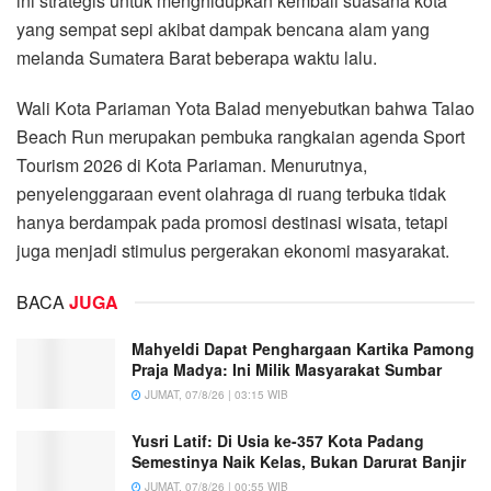
ini strategis untuk menghidupkan kembali suasana kota
yang sempat sepi akibat dampak bencana alam yang
melanda Sumatera Barat beberapa waktu lalu.
Wali Kota Pariaman Yota Balad menyebutkan bahwa Talao
Beach Run merupakan pembuka rangkaian agenda Sport
Tourism 2026 di Kota Pariaman. Menurutnya,
penyelenggaraan event olahraga di ruang terbuka tidak
hanya berdampak pada promosi destinasi wisata, tetapi
juga menjadi stimulus pergerakan ekonomi masyarakat.
BACA
JUGA
Mahyeldi Dapat Penghargaan Kartika Pamong
Praja Madya: Ini Milik Masyarakat Sumbar
JUMAT, 07/8/26 | 03:15 WIB
Yusri Latif: Di Usia ke-357 Kota Padang
Semestinya Naik Kelas, Bukan Darurat Banjir
JUMAT, 07/8/26 | 00:55 WIB