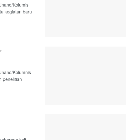
 Unand/Kolumis
tu kegiatan baru
r
 Unand/Kolumnis
 penelitian
eberapa kali