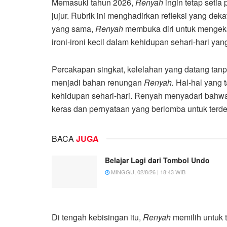
Memasuki tahun 2026,
Renyah
ingin tetap seti
jujur. Rubrik ini menghadirkan refleksi yang d
yang sama,
Renyah
membuka diri untuk mengeks
ironi-ironi kecil dalam kehidupan sehari-hari yang
Percakapan singkat, kelelahan yang datang tan
menjadi bahan renungan
Renyah.
Hal-hal yang 
kehidupan sehari-hari. Renyah menyadari bahwa 
keras dan pernyataan yang berlomba untuk terde
BACA
JUGA
Belajar Lagi dari Tombol Undo
MINGGU, 02/8/26 | 18:43 WIB
Di tengah kebisingan itu,
Renyah
memilih untuk t