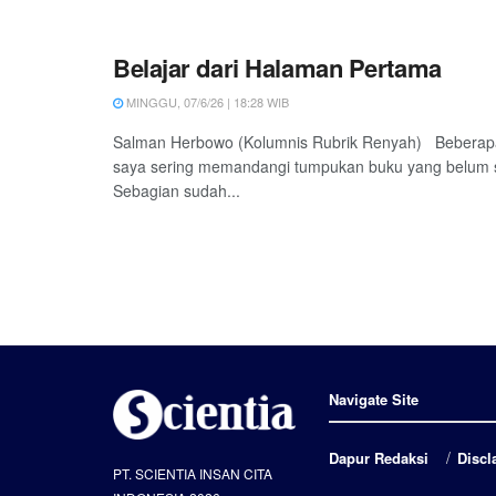
Belajar dari Halaman Pertama
MINGGU, 07/6/26 | 18:28 WIB
Salman Herbowo (Kolumnis Rubrik Renyah) Beberapa 
saya sering memandangi tumpukan buku yang belum s
Sebagian sudah...
Navigate Site
Dapur Redaksi
Discl
PT. SCIENTIA INSAN CITA