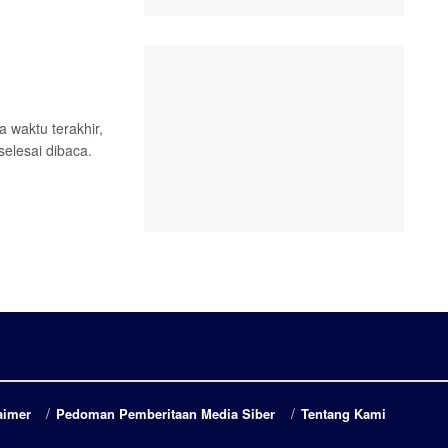
waktu terakhir,
elesai dibaca.
aimer
Pedoman Pemberitaan Media Siber
Tentang Kami