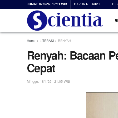
JUMAT, 07/8/26 | 17:11 WIB
DAPUR REDAKSI
DI
B
Home
LITERASI
RENYAH
Renyah: Bacaan Pe
Cepat
Minggu, 18/1/26 | 21:05 WIB