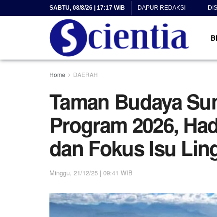
SABTU, 08/8/26 | 17:17 WIB
DAPUR REDAKSI
DI
B
Home
DAERAH
Taman Budaya Su
Program 2026, Hadi
dan Fokus Isu Li
Minggu, 21/12/25 | 09:41 WIB