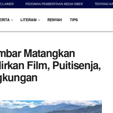
SCLAIMER
PEDOMAN PEMBERITAAN MEDIA SIBER
TENTANG K
ERITA
LITERASI
RENYAH
TIPS
mbar Matangkan
rkan Film, Puitisenja,
ngkungan