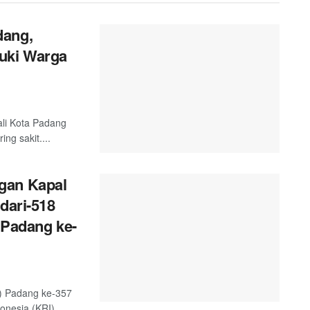
dang,
uki Warga
ali Kota Padang
g sakit....
gan Kapal
dari-518
 Padang ke-
) Padang ke-357
nesia (KRI)...