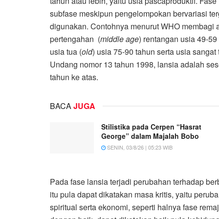
tahun atau lebih, yaitu usia pascaproduktif. Fas
subfase meskipun pengelompokan bervariasi ter
digunakan. Contohnya menurut WHO membagi at
pertengahan (
middle age
) rentangan usia 49-59 
usia tua (
old
) usia 75-90 tahun serta usia sangat 
Undang nomor 13 tahun 1998, lansia adalah ses
tahun ke atas.
BACA
JUGA
Stilistika pada Cerpen “Hasrat
George” dalam Majalah Bobo
SENIN, 03/8/26 | 05:23 WIB
Pada fase lansia terjadi perubahan terhadap b
itu pula dapat dikatakan masa kritis, yaitu perub
spiritual serta ekonomi, seperti halnya fase rem