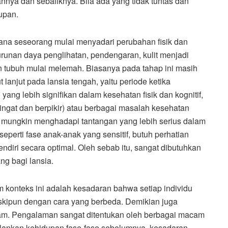
nnya dan sebaliknya. Bila ada yang tidak tuntas dan
upan.
ana seseorang mulai menyadari perubahan fisik dan
urunan daya penglihatan, pendengaran, kulit menjadi
an tubuh mulai melemah. Biasanya pada tahap ini masih
 lanjut pada lansia tengah, yaitu periode ketika
ng lebih signifikan dalam kesehatan fisik dan kognitif,
gat dan berpikir) atau berbagai masalah kesehatan
 mungkin menghadapi tantangan yang lebih serius dalam
seperti fase anak-anak yang sensitif, butuh perhatian
endiri secara optimal. Oleh sebab itu, sangat dibutuhkan
g bagi lansia.
 konteks ini adalah kesadaran bahwa setiap individu
kipun dengan cara yang berbeda. Demikian juga
am. Pengalaman sangat ditentukan oleh berbagai macam
lankan kehidupan fase-fase sebelumnya, kesadaran,