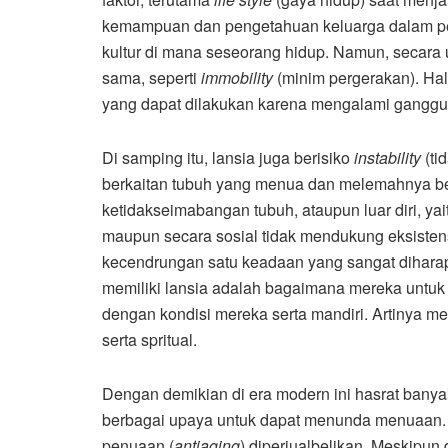
kemampuan dan pengetahuan keluarga dalam pen
kultur di mana seseorang hidup. Namun, secara
sama, seperti
immobility
(minim pergerakan). Hal 
yang dapat dilakukan karena mengalami gangguan
Di samping itu, lansia juga berisiko
instability
(ti
berkaitan tubuh yang menua dan melemahnya be
ketidakseimabangan tubuh, ataupun luar diri, yai
maupun secara sosial tidak mendukung eksistensi 
kecendrungan satu keadaan yang sangat dihara
memiliki lansia adalah bagaimana mereka untuk t
dengan kondisi mereka serta mandiri. Artinya me
serta spritual.
Dengan demikian di era modern ini hasrat banyak
berbagai upaya untuk dapat menunda menuaan. 
penuaan (
antiaging
) diperjualbelikan. Meskipun