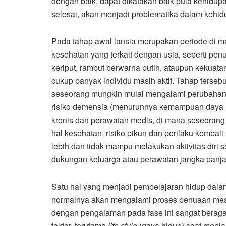
dengan baik, dapat dikatakan baik pula kehidupa
selesai, akan menjadi problematika dalam kehid
Pada tahap awal lansia merupakan periode di m
kesehatan yang terkait dengan usia, seperti pen
keriput, rambut berwarna putih, ataupun kekuat
cukup banyak individu masih aktif. Tahap tersebut
seseorang mungkin mulai mengalami perubahan ya
risiko demensia (menurunnya kemampuan daya in
kronis dan perawatan medis, di mana seseorang
hal kesehatan, risiko pikun dan perilaku kembali 
lebih dan tidak mampu melakukan aktivitas diri s
dukungan keluarga atau perawatan jangka panjan
Satu hal yang menjadi pembelajaran hidup dalam
normalnya akan mengalami proses penuaan mes
dengan pengalaman pada fase ini sangat berag
faktor, terutama
life style
(gaya hidup) saat menja