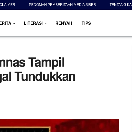
SCLAIMER
PEDOMAN PEMBERITAAN MEDIA SIBER
TENTANG KA
ERITA
LITERASI
RENYAH
TIPS
mnas Tampil
gal Tundukkan