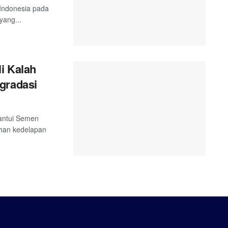
i Indonesia pada
yang...
i Kalah
gradasi
hantui Semen
han kedelapan