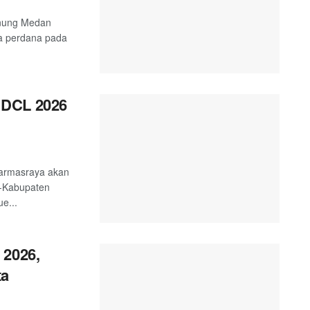
unung Medan
a perdana pada
 DCL 2026
harmasraya akan
e-Kabupaten
e...
 2026,
ta