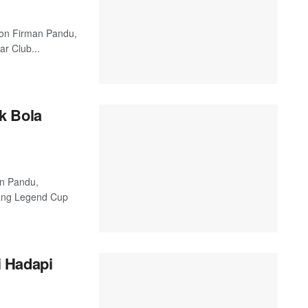
 Jon Firman Pandu,
r Club...
k Bola
an Pandu,
ang Legend Cup
 Hadapi