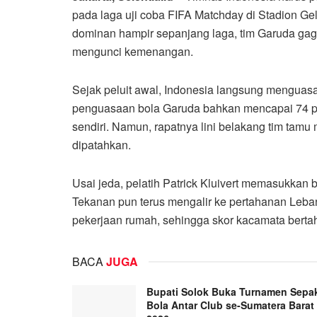
pada laga uji coba FIFA Matchday di Stadion Ge
dominan hampir sepanjang laga, tim Garuda ga
mengunci kemenangan.
Sejak peluit awal, Indonesia langsung menguasa
penguasaan bola Garuda bahkan mencapai 74 pe
sendiri. Namun, rapatnya lini belakang tim tam
dipatahkan.
Usai jeda, pelatih Patrick Kluivert memasukka
Tekanan pun terus mengalir ke pertahanan Leba
pekerjaan rumah, sehingga skor kacamata bertah
BACA
JUGA
Bupati Solok Buka Turnamen Sepa
Bola Antar Club se-Sumatera Barat