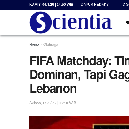
KAMIS, 06/8/26 | 14:50 WIB
DAPUR REDAKSI
DI
B
Home
Olahraga
FIFA Matchday: Ti
Dominan, Tapi Ga
Lebanon
Selasa, 09/9/25 | 06:10 WIB