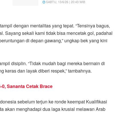
SABTU, 13/6/26 | 20:43 WIB
tampil dengan mentalitas yang tepat. “Tensinya bagus,
l. Sayang sekali kami tidak bisa mencetak gol, padahal
eruntungan di depan gawang,” ungkap bek yang kini
mpil disiplin. “Tidak mudah bagi mereka bermain di
g keras dan layak diberi respek,” tambahnya.
-0, Sananta Cetak Brace
Indonesia sebelum terjun ke ronde keempat Kualifikasi
da akan menghadapi dua laga krusial melawan Arab