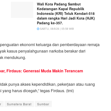
Wali Kota Padang Sambut
Kedatangan Kapal Republik
Indonesia (KRI) Teluk Kendari-518
dalam rangka Hari Jadi Kota (HJK)
Padang ke-357.
SABTU, 08/8/26 | 05:58 WIB
s penguatan ekonomi keluarga dan pemberdayaan remaja
nyak kasus penyalahgunaan narkoba berakar dari
dak mendukung.
ar, Firdaus: Generasi Muda Makin Terancam
idak punya akses kependidikan, pekerjaan atau ruang
i yang harus dicegah,” tegas Firdaus. (tmi)
r
Sumatera Barat
Sumbar