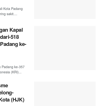
ali Kota Padang
g sakit....
gan Kapal
dari-518
 Padang ke-
) Padang ke-357
nesia (KRI)...
sme
elong-
Kota (HJK)