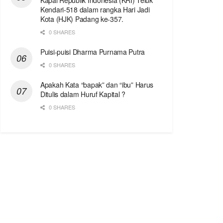
Kapal Republik Indonesia (KRI) Teluk
Kendari-518 dalam rangka Hari Jadi
Kota (HJK) Padang ke-357.
0 SHARES
Puisi-puisi Dharma Purnama Putra
0 SHARES
Apakah Kata “bapak” dan “ibu” Harus
Ditulis dalam Huruf Kapital ?
0 SHARES