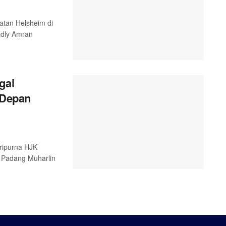
atan Helsheim di
adly Amran
gai
 Depan
ripurna HJK
 Padang Muharlin