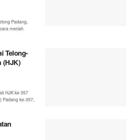
telong Padang,
ecara meriah
i Telong-
a (HJK)
ati HJK ke 357
K) Padang ke-357,
atan