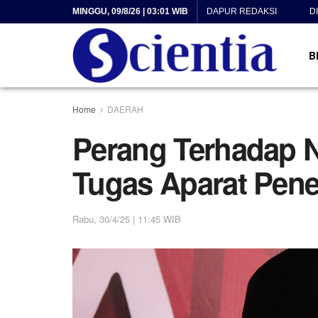
MINGGU, 09/8/26 | 03:01 WIB
DAPUR REDAKSI
D
B
Home
DAERAH
Perang Terhadap 
Tugas Aparat Pen
Rabu, 30/4/25 | 11:45 WIB