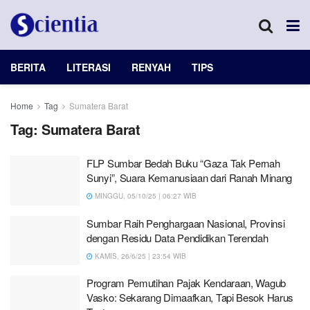
BERITA
LITERASI
RENYAH
TIPS
Home
Tag
Sumatera Barat
Tag:
Sumatera Barat
FLP Sumbar Bedah Buku “Gaza Tak Pernah
Sunyi”, Suara Kemanusiaan dari Ranah Minang
MINGGU, 05/10/25 | 06:27 WIB
Sumbar Raih Penghargaan Nasional, Provinsi
dengan Residu Data Pendidikan Terendah
KAMIS, 26/6/25 | 23:54 WIB
Program Pemutihan Pajak Kendaraan, Wagub
Vasko: Sekarang Dimaafkan, Tapi Besok Harus