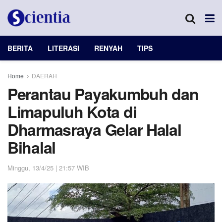
BERITA
LITERASI
RENYAH
TIPS
Home
DAERAH
Perantau Payakumbuh dan
Limapuluh Kota di
Dharmasraya Gelar Halal
Bihalal
Minggu, 13/4/25 | 21:57 WIB