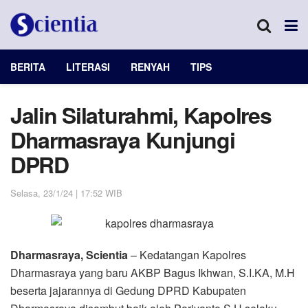
BERITA
LITERASI
RENYAH
TIPS
Jalin Silaturahmi, Kapolres
Dharmasraya Kunjungi
DPRD
Selasa, 23/1/24 | 17:52 WIB
Dharmasraya, Scientia
– Kedatangan Kapolres
Dharmasraya yang baru AKBP Bagus Ikhwan, S.I.KA, M.H
beserta jajarannya di Gedung DPRD Kabupaten