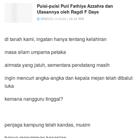
Puisi-puisi Puti Fathiya Azzahra dan
Ulasannya oleh Ragdi F Daye
MINGGU, 01/6/25 | 06:46 WIB
di tanah kami, ingatan hanya tentang kelahiran
masa silam umpama petaka
airmata yang jatuh, sementara pendatang masih
ingin mencuri angka-angka dan kepala mejan telah dibalut
luka
kemana nangguru tinggal?
penjaga kampung telah kandas, musim
hanya menyimpan kesepian,