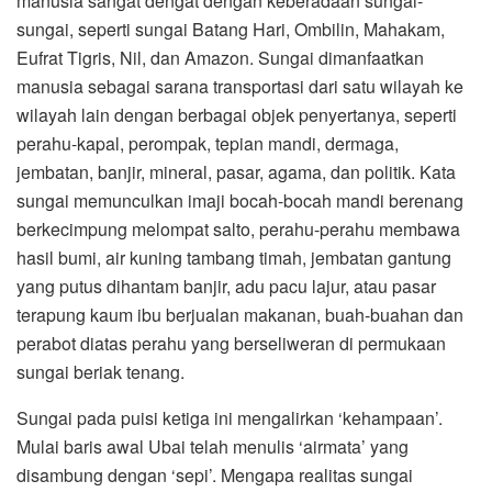
manusia sangat dengat dengan keberadaan sungai-
sungai, seperti sungai Batang Hari, Ombilin, Mahakam,
Eufrat Tigris, Nil, dan Amazon. Sungai dimanfaatkan
manusia sebagai sarana transportasi dari satu wilayah ke
wilayah lain dengan berbagai objek penyertanya, seperti
perahu-kapal, perompak, tepian mandi, dermaga,
jembatan, banjir, mineral, pasar, agama, dan politik. Kata
sungai memunculkan imaji bocah-bocah mandi berenang
berkecimpung melompat salto, perahu-perahu membawa
hasil bumi, air kuning tambang timah, jembatan gantung
yang putus dihantam banjir, adu pacu lajur, atau pasar
terapung kaum ibu berjualan makanan, buah-buahan dan
perabot diatas perahu yang berseliweran di permukaan
sungai beriak tenang.
Sungai pada puisi ketiga ini mengalirkan ‘kehampaan’.
Mulai baris awal Ubai telah menulis ‘airmata’ yang
disambung dengan ‘sepi’. Mengapa realitas sungai