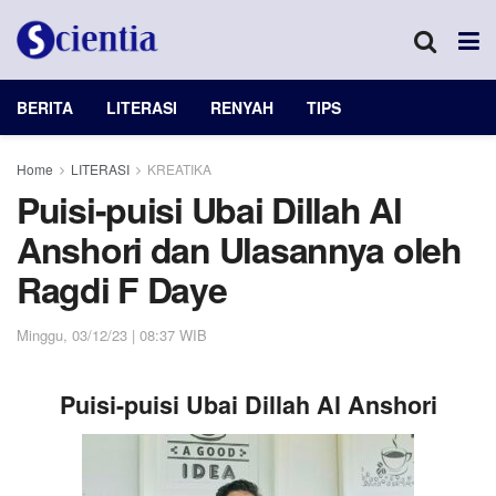
BERITA
LITERASI
RENYAH
TIPS
Home
LITERASI
KREATIKA
Puisi-puisi Ubai Dillah Al
Anshori dan Ulasannya oleh
Ragdi F Daye
Minggu, 03/12/23 | 08:37 WIB
Puisi-puisi
Ubai Dillah Al Anshori